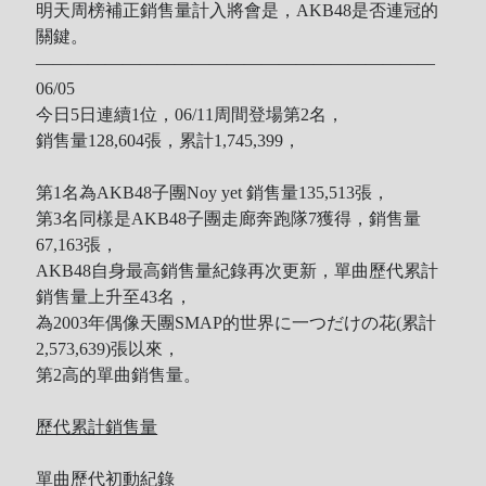
明天周榜補正銷售量計入將會是，AKB48是否連冠的
關鍵。
———————————————————————
06/05
今日5日連續1位，06/11
周間登場第2名，
銷售量
128,604張，累計1,745,399，
第1名為AKB48子團Noy yet 銷售量135,513張，
第3名同樣是AKB48子團
走廊奔跑隊7獲得，銷售量
67,163張，
AKB48自身最高銷售量紀錄再次更新，
單曲歷代累計
銷售量上升至43名，
為2003年偶像天團SMAP的
世界に一つだけの花(累計
2,573,639)張以來，
第2高的單曲銷售量。
歷代累計銷售量
單曲歷代初動紀錄