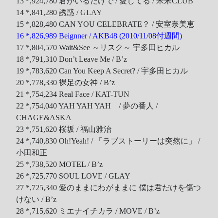
13 *,924,780 君がいるだけで / 愛してる / 米米CLUB
14 *,841,280 誘惑 / GLAY
15 *,828,480 CAN YOU CELEBRATE？ / 安室奈美恵
16 *,826,989 Beignner / AKB48 (2010/11/08付週間)
17 *,804,570 Wait&See ～リスク～ 宇多田ヒカル
18 *,791,310 Don’t Leave Me / B’z
19 *,783,620 Can You Keep A Secret? / 宇多田ヒカル
20 *,778,330 裸足の女神 / B’z
21 *,754,234 Real Face / KAT-TUN
22 *,754,040 YAH YAH YAH / 夢の番人 /
CHAGE&ASKA
23 *,751,620 桜坂 / 福山雅治
24 *,740,830 Oh!Yeah! / 「ラブストーリーは突然に」 /
小田和正
25 *,738,520 MOTEL / B’z
26 *,725,770 SOUL LOVE / GLAY
27 *,725,340 愛のままにわがままに 僕は君だけを傷つ
けない / B’z
28 *,715,620 ミエナイチカラ / MOVE / B’z