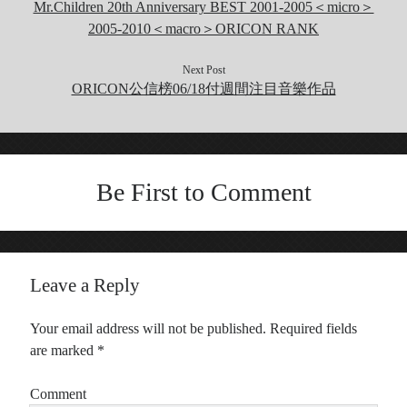
Mr.Children 20th Anniversary BEST 2001-2005＜micro＞
2005-2010＜macro＞ORICON RANK
Next Post
ORICON公信榜06/18付週間注目音樂作品
Be First to Comment
Leave a Reply
Your email address will not be published.
Required fields
are marked
*
Comment