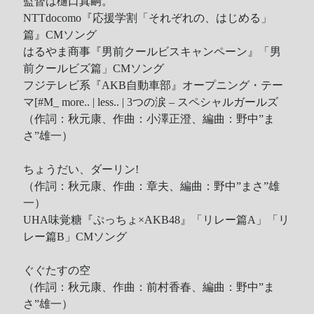
監督は樋口真嗣。
Recent Comments
NTTdocomo『応援学割「それぞれの、はじめる」
篇』CMソング
はるやま商事『男前クールビスキャンペーン』「男
Wen
on
HINET 神路由
前クールビズ篇」CMソング
akw28888
on
HINET 神路由
フジテレビ系『AKB自動車部』オープニング・テー
伊
on
BEING 系藝人占卜
マ
[#M_ more.. | less.. |
3つの涙 – スペシャルガールズ
Shinoda
on
第53回 輝く！日本レコード大賞 AKB48 受賞
（作詞：秋元康、作曲：小澤正澄、編曲：野中”ま
Shiwun
on
ORICON オリコン芸能ニュース APK 無廣告版
さ”雄一）
tabahiko
on
ORICON オリコン芸能ニュース APK 無廣告
版
ちょうだい、ダーリン!
Hina
on
Textcube的Nginx Rewrite
（作詞：秋元康、作曲：章夫、編曲：野中”まさ”雄
GC Fans
on
ZARD Request Best ～beautiful memory～
一）
ORICON RANK
UHA味覚糖『ぷっちょ×AKB48』「リレー篇A」「リ
レー篇B」CMソング
ぐぐたすの空
Archives
（作詞：秋元康、作曲：前村香春、編曲：野中”ま
さ”雄一）
Archives