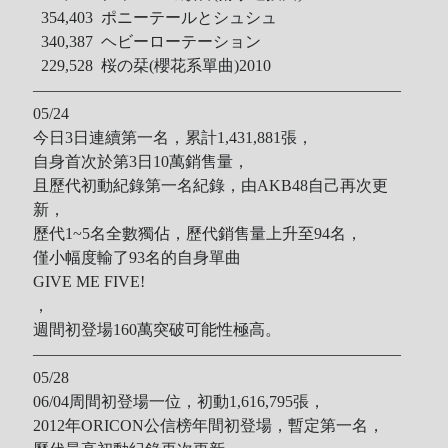
354,403 ポニーテールとシュシュ
340,387 ヘビーローテーション
229,528 桜の栞(櫻花系單曲)2010
———————————————————————
05/24
今日3日連續第一名，累計1,431,881張，
自身首次於第3日10萬銷售量，
且歷代初動紀錄第一名紀錄，由AKB48自己再次更
新，
歷代1~5名全數獨佔，歷代銷售量上升至94名，
僅小幅度輸了93名的自身單曲
GIVE ME FIVE!
，
週間初登場160萬突破可能性極高。
———————————————————————
05/28
06/04周間初登場一位，初動1,616,795張，
2012年ORICON公信榜年間初登場，暫定第一名，