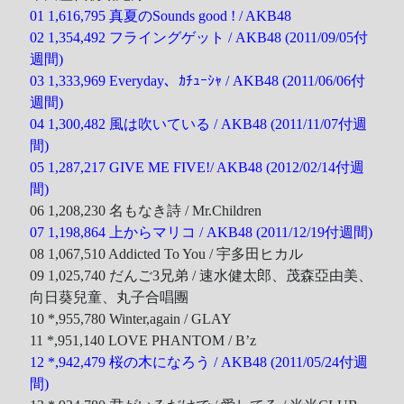
01 1,616,795 真夏のSounds good ! / AKB48
02 1,354,492 フライングゲット / AKB48 (2011/09/05付
週間)
03 1,333,969 Everyday、ｶﾁｭｰｼｬ / AKB48 (2011/06/06付
週間)
04 1,300,482 風は吹いている / AKB48 (2011/11/07付週
間)
05 1,287,217 GIVE ME FIVE!/ AKB48 (2012/02/14付週
間)
06 1,208,230 名もなき詩 / Mr.Children
07 1,198,864 上からマリコ / AKB48 (2011/12/19付週間)
08 1,067,510 Addicted To You / 宇多田ヒカル
09 1,025,740 だんご3兄弟 / 速水健太郎、茂森亞由美、
向日葵兒童、丸子合唱團
10 *,955,780 Winter,again / GLAY
11 *,951,140 LOVE PHANTOM / B’z
12 *,942,479 桜の木になろう / AKB48 (2011/05/24付週
間)