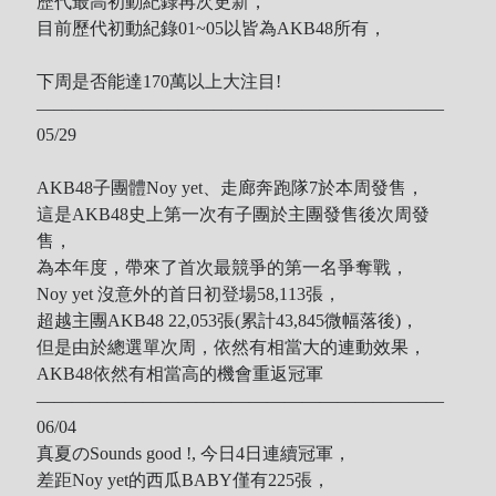
歷代最高初動紀錄再次更新，
目前歷代初動紀錄01~05以皆為AKB48所有，
下周是否能達170萬以上大注目!
———————————————————————
05/29
AKB48子團體Noy yet、走廊奔跑隊7於本周發售，
這是AKB48史上第一次有子團於主團發售後次周發
售，
為本年度，帶來了首次最競爭的第一名爭奪戰，
Noy yet 沒意外的首日初登場58,113張，
超越主團AKB48 22,053張(累計43,845微幅落後)，
但是由於總選單次周，依然有相當大的連動效果，
AKB48依然有相當高的機會重返冠軍
———————————————————————
06/04
真夏のSounds good !, 今日4日連續冠軍，
差距Noy yet的西瓜BABY僅有225張，