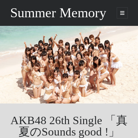
Summer Memory
open
primary
Sidebar
menu
Search
Search
Categories
Being Music
GARNET CROW
Life
Music
NEWS
AKB48 26th Single 「真
ORICON
Other
夏のSounds good !」
Photo