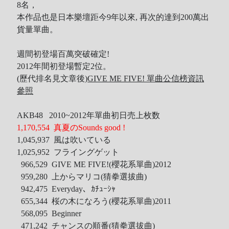
8名，
本作品也是日本樂壇距今9年以來, 再次的達到200萬出
貨量單曲。
週間初登場百萬突破確定!
2012年間初登場暫定2位。
(歷代排名見文章後)
GIVE ME FIVE! 單曲公信榜資訊
參照
AKB48 2010~2012年單曲初日売上枚数
1,170,554 真夏のSounds good !
1,045,937 風は吹いている
1,025,952 フライングゲット
966,529 GIVE ME FIVE!(櫻花系單曲)2012
959,280 上からマリコ(猜拳選拔曲)
942,475 Everyday、ｶﾁｭｰｼｬ
655,344 桜の木になろう(櫻花系單曲)2011
568,095 Beginner
471,242 チャンスの順番(猜拳選拔曲)