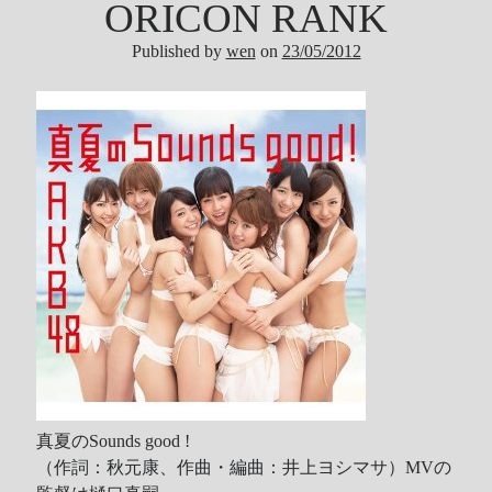
ORICON RANK
Tool
Published by
wen
on
23/05/2012
Uncategorized
ZARD
Recent Posts
DOCKER 內程式防火牆
SARD UNDERGROUND – 愛は暗闇の中で
辣個傳說的女人出現了!!!
『離れていても』 / AKB48 message song
SONY PS5表示: 我們是賣路由器的。
Live Your Dream – 今、はじめよう | 17LIVE (イチナナ)
乃木坂46 『世界中の隣人よ』
AKB48 Team TP｜2020 愚人節特別企劃(官方youtube)
真夏のSounds good !
（作詞：秋元康、作曲・編曲：井上ヨシマサ）MVの