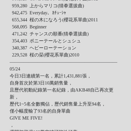
959,280 上からマリコ(猜拳選拔曲)
942,475 Everyday、ｶﾁｭｰｼｬ
655,344 桜の木になろう(櫻花系單曲)2011
568,095 Beginner
471,242 チャンスの順番(猜拳選拔曲)
354,403 ポニーテールとシュシュ
340,387 ヘビーローテーション
229,528 桜の栞(櫻花系單曲)2010
———————————————————————
05/24
今日3日連續第一名，累計1,431,881張，
自身首次於第3日10萬銷售量，
且歷代初動紀錄第一名紀錄，由AKB48自己再次更
新，
歷代1~5名全數獨佔，歷代銷售量上升至94名，
僅小幅度輸了93名的自身單曲
GIVE ME FIVE!
，