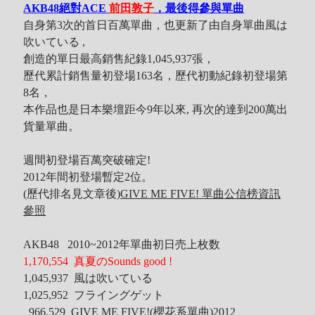
AKB48絕對ACE
前田敦子
，最後得參與單曲
自身第3次的首日百萬單曲，也更新了由自身單曲風は
吹いている ,
創造的單日最高銷售紀錄1,045,937張，
歷代累計銷售量初登場163名，歷代初動紀錄初登場第
8名，
本作品也是日本樂壇距今9年以來, 再次的達到200萬出
貨量單曲。
週間初登場百萬突破確定!
2012年間初登場暫定2位。
(歷代排名見文章後)
GIVE ME FIVE! 單曲公信榜資訊
參照
AKB48 2010~2012年單曲初日売上枚数
1,170,554 真夏のSounds good !
1,045,937 風は吹いている
1,025,952 フライングゲット
966,529 GIVE ME FIVE!(櫻花系單曲)2012