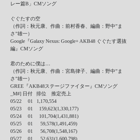
レー篇B」CMソング
ぐぐたすの空
（作詞：秋元康、作曲：前村香春、編曲：野中”ま
さ”雄一）
Google『Galaxy Nexus: Google+ AKB48 ぐぐたす選抜
編』CMソング
君のために僕は…
（作詞：秋元康、作曲：宮島律子、編曲：野中”ま
さ”雄一）
GREE『AKB48ステージファイター』CMソング
_M#]
日付 排位 推定売上
05/22 01 1,170,554
05/23 01 159,623(1,330,177)
05/24 01 101,704(1,431,881)
05/25 01 59,578(1,491,459)
05/26 01 56,708(1,548,167)
05/27 01 52,631(1,600,798)