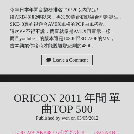
今年日本年間音樂榜排名TOP 20以內預定!
繼AKB48後2年以來，再次50萬台初動組合即將誕生，
SKE48真的很適合AVEX風格的POP曲風搭配，
這次PV不得不說，簡直就像是AVEX再宣示一樣，
而且youtube上的版本還是1080P跟3D 720P的MV，
吉本興業你啥時才能脫離那悲劇的480P。
Leave a Comment
ORICON 2011 年間 單
曲TOP 500
Published by
wen
on
03/05/2012
1. 1,587,229 AKB48 / ﾌﾗｲﾝｸﾞｹﾞｯﾄ K – 11/8/24 AKB