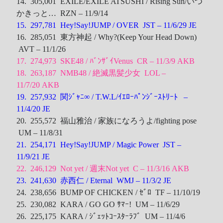
14. 305,001 EXILE/EXILE ATSUSHI / Rising Sun/いつ
かきっと… RZN – 11/9/14
15. 297,781 Hey!Say!JUMP / OVER JST – 11/6/29
JE
16. 285,051 東方神起 / Why?(Keep Your Head Down)
AVT – 11/1/26
17. 274,973 SKE48 / ﾊﾞﾝｻﾞｲVenus CR – 11/3/9
AKB
18. 263,187 NMB48 / 絶滅黒髪少女 LOL –
11/7/20
AKB
19. 257,932 関ｼﾞｬﾆ∞ / T.W.L/ｲｴﾛｰﾊﾟﾝｼﾞｰｽﾄﾘｰﾄ –
11/4/20
JE
20. 255,572 福山雅治 / 家族になろうよ/fighting pose
UM – 11/8/31
21. 254,171 Hey!Say!JUMP / Magic Power JST –
11/9/21
JE
22. 246,129 Not yet / 週末Not yet C – 11/3/16
AKB
23. 241,630 赤西仁 / Eternal WMJ – 11/3/2
JE
24. 238,656 BUMP OF CHICKEN / ｾﾞﾛ TF – 11/10/19
25. 230,082 KARA / GO GO ｻﾏｰ! UM – 11/6/29
26. 225,175 KARA / ｼﾞｪｯﾄｺｰｽﾀｰﾗﾌﾞ UM – 11/4/6