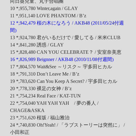
向日葵兒童、丸子合唱團
10 *,955,780 Winter,again / GLAY
11 *,951,140 LOVE PHANTOM / B’z
12 *,942,479 桜の木になろう / AKB48 (2011/05/24付週
間)
13 *,924,780 君がいるだけで / 愛してる / 米米CLUB
14 *,841,280 誘惑 / GLAY
15 *,828,480 CAN YOU CELEBRATE？ / 安室奈美恵
16 *,826,989 Beignner / AKB48 (2010/11/08付週間)
17 *,804,570 Wait&See ～リスク～ 宇多田ヒカル
18 *,791,310 Don’t Leave Me / B’z
19 *,783,620 Can You Keep A Secret? / 宇多田ヒカル
20 *,778,330 裸足の女神 / B’z
21 *,754,234 Real Face / KAT-TUN
22 *,754,040 YAH YAH YAH / 夢の番人 /
CHAGE&ASKA
23 *,751,620 桜坂 / 福山雅治
24 *,740,830 Oh!Yeah! / 「ラブストーリーは突然に」 /
小田和正