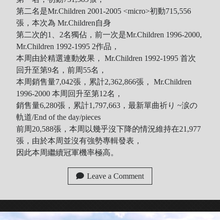
第二名是Mr.Children 2001-2005 <micro>初動715,556
張，本次為 Mr.Children自身
第二次的1、2名獨佔，前一次是Mr.Children 1996-2000,
Mr.Children 1992-1995 2作品，
本周由於精選連動效果， Mr.Children 1992-1995 首次
回升至第9名，前周55名，
本周銷售量7,042張，累計2,362,866張， Mr.Children
1996-2000 本周回升至第12名，
銷售量6,280張，累計1,797,663，最新單曲祈り ~涙の
軌道/End of the day/pieces
前周20,588張，本周以幾乎沒下降的情況維持在21,977
張，由於本周並沒有強勢專輯發表，
因此本周繼續冠軍機率極高。
Leave a Comment