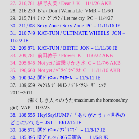
27. 216,781 板野友美 / Dear J K – 11/1/26
AKB
28. 216,239 B’z / Don’t Wanna Lie VMR – 11/6/1
29. 215,714 ﾁｬﾝ･ｸﾞﾝｿｸ / Let me cry PC – 11/4/27
30. 211,908 Sexy Zone / Sexy Zone PC – 11/11/16
JE
31. 210,749 KAT-TUN / ULTIMATE WHEELS JON –
11/2/2
JE
32. 209,871 KAT-TUN / BIRTH JON – 11/11/30
JE
33. 209,781 前田敦子 / Flower K – 11/6/22
AKB
34. 205,645 Not yet / 波乗りかき氷 C – 11/7/6
AKB
35. 196,660 Not yet / ﾍﾟﾗﾍﾟﾗﾍﾟﾗｵ C – 11/11/16
AKB
36. 190,942 関ｼﾞｬﾆ∞ / ﾏｲﾎｰﾑ – 11/5/11
JE
37. 189,659 ﾏｷｼﾏﾑ ｻﾞ ﾎﾙﾓﾝ / ｸﾞﾚｲﾃｽﾄ･ｻﾞ･ﾋｯﾂ
2011~2011
(鬱くしき人々のうた/maximum the hormone/my
girl) VAP – 11/3/23
38. 188,555 Hey!Say!JUMP / 「ありがとう」~世界の
どこにいても~ JST – 10/12/15
JE
39. 186,571 関ｼﾞｬﾆ∞ / ﾂﾌﾞｻﾆｺｲ – 11/8/17
JE
40. 185,395 関ｼﾞｬﾆ∞ / 365日家族 – 11/6/8
JE