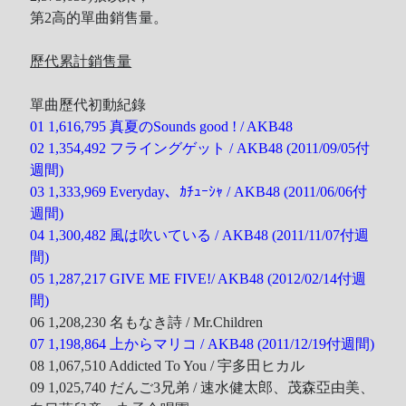
第2高的單曲銷售量。
歷代累計銷售量
單曲歷代初動紀錄
01 1,616,795 真夏のSounds good ! / AKB48
02 1,354,492 フライングゲット / AKB48 (2011/09/05付
週間)
03 1,333,969 Everyday、ｶﾁｭｰｼｬ / AKB48 (2011/06/06付
週間)
04 1,300,482 風は吹いている / AKB48 (2011/11/07付週
間)
05 1,287,217 GIVE ME FIVE!/ AKB48 (2012/02/14付週
間)
06 1,208,230 名もなき詩 / Mr.Children
07 1,198,864 上からマリコ / AKB48 (2011/12/19付週間)
08 1,067,510 Addicted To You / 宇多田ヒカル
09 1,025,740 だんご3兄弟 / 速水健太郎、茂森亞由美、