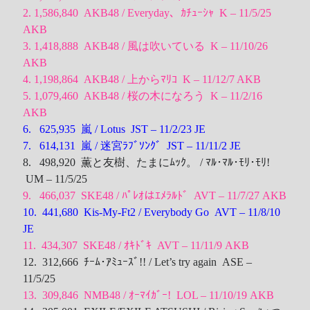
2. 1,586,840 AKB48 / Everyday、ｶﾁｭｰｼｬ K – 11/5/25
AKB
3. 1,418,888 AKB48 / 風は吹いている K – 11/10/26
AKB
4. 1,198,864 AKB48 / 上からﾏﾘｺ K – 11/12/7
AKB
5. 1,079,460 AKB48 / 桜の木になろう K – 11/2/16
AKB
6. 625,935 嵐 / Lotus JST – 11/2/23 JE
7. 614,131 嵐 / 迷宮ﾗﾌﾞｿﾝｸﾞ JST – 11/11/2
JE
8. 498,920 薫と友樹、たまにﾑｯｸ。 / ﾏﾙ･ﾏﾙ･ﾓﾘ･ﾓﾘ!
UM – 11/5/25
9. 466,037 SKE48 / ﾊﾟﾚｵはｴﾒﾗﾙﾄﾞ AVT – 11/7/27
AKB
10. 441,680 Kis-My-Ft2 / Everybody Go AVT – 11/8/10
JE
11. 434,307 SKE48 / ｵｷﾄﾞｷ AVT – 11/11/9
AKB
12. 312,666 ﾁｰﾑ･ｱﾐｭｰｽﾞ!! / Let’s try again ASE –
11/5/25
13. 309,846 NMB48 / ｵｰﾏｲｶﾞｰ! LOL – 11/10/19
AKB