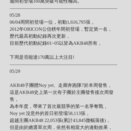
週間初登場160萬突破可能性極高。
———————————————————————
05/28
06/04周間初登場一位，初動1,616,795張，
2012年ORICON公信榜年間初登場，暫定第一名，
歷代最高初動紀錄再次更新，
目前歷代初動紀錄01~05以皆為AKB48所有，
下周是否能達170萬以上大注目!
———————————————————————
05/29
AKB48子團體Noy yet、走廊奔跑隊7於本周發售，
這是AKB48史上第一次有子團於主團發售後次周發
售，
為本年度，帶來了首次最競爭的第一名爭奪戰，
Noy yet 沒意外的首日初登場58,113張，
超越主團AKB48 22,053張(累計43,845微幅落後)，
但是由於總選單次周，依然有相當大的連動效果，