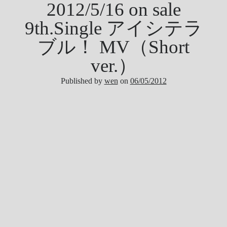
2012/5/16 on sale
9th.Single アイシテラ
ブル！ MV（Short
ver.）
Published by
wen
on
06/05/2012