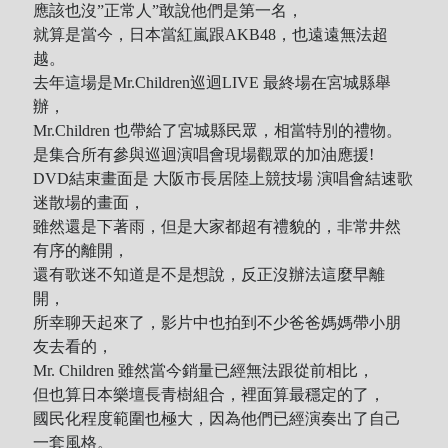
應該也沒”正常人”敢說他們是第一名，
就算是當今，日本當紅嵐跟AKB48，也遠遠無法超
越。
去年這場是Mr.Children巡迴LIVE 最終場在宮城縣舉
辦，
Mr.Children 也帶給了宮城縣民眾，相當特別的禮物。
是集合所有參與巡迴演唱會現場觀眾的加油應援!
DVD結束畫面是 大阪市長居陸上競技場 演唱會結速歌
迷散場的畫面，
雖然還是下著雨，但是大家都超有禮貌的，非常井然
有序的離開，
還有歌迷不知道是不是想說，反正沒辦法這麼早離
開，
所幸聊天起來了，影片中也拍到不少爸爸媽媽帶小朋
友去看的，
Mr. Children 雖然當今銷量已經無法跟從前相比，
但也算日本樂壇長青樹組合，裡面算最穩定的了，
國民化程度範圍也極大，因為他們已經演奏出了自己
一套風格。