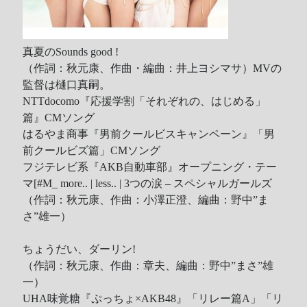
Recent Comments
Wen
on
HINET 神路由
真夏のSounds good !
（作詞：秋元康、作曲・編曲：井上ヨシマサ）MVの
akw28888
on
HINET 神路由
監督は樋口真嗣。
伊
on
BEING 系藝人占卜
NTTdocomo『応援学割「それぞれの、はじめる」
Shinoda
on
第53回 輝く！日本レコード大賞 AKB48 受賞
篇』CMソング
Shiwun
on
ORICON オリコン芸能ニュース APK 無廣告版
はるやま商事『男前クールビスキャンペーン』「男
tabahiko
on
ORICON オリコン芸能ニュース APK 無廣告
前クールビズ篇」CMソング
版
フジテレビ系『AKB自動車部』オープニング・テー
Hina
on
Textcube的Nginx Rewrite
マ
[#M_ more.. | less.. |
3つの涙 – スペシャルガールズ
GC Fans
on
ZARD Request Best ～beautiful memory～
（作詞：秋元康、作曲：小澤正澄、編曲：野中”ま
ORICON RANK
さ”雄一）
ちょうだい、ダーリン!
（作詞：秋元康、作曲：章夫、編曲：野中”まさ”雄
Archives
一）
UHA味覚糖『ぷっちょ×AKB48』「リレー篇A」「リ
Archives