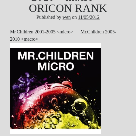
ORICON RANK
Published by
wen
on
11/05/2012
Mr.Children 2001-2005 <micro>
Mr.Children 2005-
2010
<
macro>