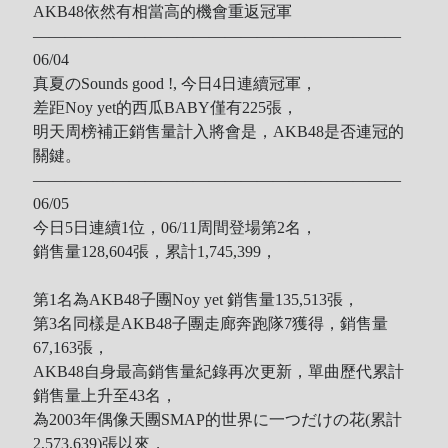
AKB48依然有相當高的機會重返冠軍
———————————————————————
06/04
真夏のSounds good !, 今日4日連續冠軍，
差距Noy yet的西瓜BABY僅有225張，
明天周榜補正銷售量計入將會是，AKB48是否連冠的
關鍵。
———————————————————————
06/05
今日5日連續1位，06/11
周間登場第2名，
銷售量
128,604張，累計1,745,399，
第1名為AKB48子團Noy yet 銷售量135,513張，
第3名同樣是AKB48子團
走廊奔跑隊7獲得，銷售量
67,163張，
AKB48自身最高銷售量紀錄再次更新，
單曲歷代累計
銷售量上升至43名，
為2003年偶像天團SMAP的
世界に一つだけの花(累計
2,573,639)張以來，