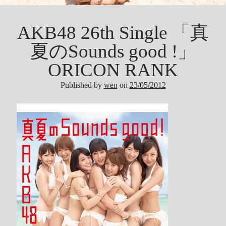
Tool
Uncategorized
AKB48 26th Single 「真
ZARD
夏のSounds good !」
ORICON RANK
Recent Posts
Published by
wen
on
23/05/2012
DOCKER 內程式防火牆
SARD UNDERGROUND – 愛は暗闇の中で
辣個傳說的女人出現了!!!
『離れていても』 / AKB48 message song
SONY PS5表示: 我們是賣路由器的。
Live Your Dream – 今、はじめよう | 17LIVE (イチナナ)
乃木坂46 『世界中の隣人よ』
AKB48 Team TP｜2020 愚人節特別企劃(官方youtube)