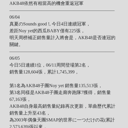
AKB48依然有相當高的機會重返冠軍
———————————————————————
06/04
真夏のSounds good !, 今日4日連續冠軍，
差距Noy yet的西瓜BABY僅有225張，
明天周榜補正銷售量計入將會是，AKB48是否連冠的
關鍵。
———————————————————————
06/05
今日5日連續1位，06/11
周間登場第2名，
銷售量
128,604張，累計1,745,399，
第1名為AKB48子團Noy yet 銷售量135,513張，
第3名同樣是AKB48子團
走廊奔跑隊7獲得，銷售量
67,163張，
AKB48自身最高銷售量紀錄再次更新，
單曲歷代累計
銷售量上升至43名，
為2003年偶像天團SMAP的
世界に一つだけの花(累計
2,573,639)張以來，