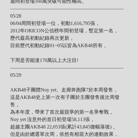
週間初登場160萬突破可能性極高。
———————————————————————
05/28
06/04周間初登場一位，初動1,616,795張，
2012年ORICON公信榜年間初登場，暫定第一名，
歷代最高初動紀錄再次更新，
目前歷代初動紀錄01~05以皆為AKB48所有，
下周是否能達170萬以上大注目!
———————————————————————
05/29
AKB48子團體Noy yet、走廊奔跑隊7於本周發售，
這是AKB48史上第一次有子團於主團發售後次周發
售，
為本年度，帶來了首次最競爭的第一名爭奪戰，
Noy yet 沒意外的首日初登場58,113張，
超越主團AKB48 22,053張(累計43,845微幅落後)，
但是由於總選單次周，依然有相當大的連動效果，