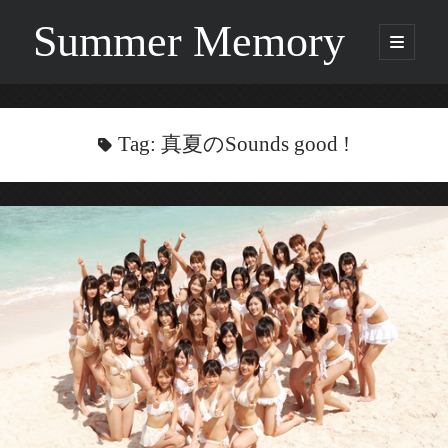
Summer Memory
open
primary
Sidebar
menu
Search
Search
Tag:
真夏のSounds good !
Categories
Being Music
GARNET CROW
Life
Music
NEWS
ORICON
Other
Photo