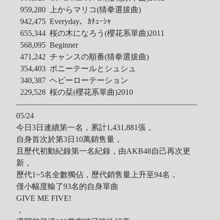
959,280 上からマリコ(猜拳選拔曲)
942,475 Everyday、ｶﾁｭｰｼｬ
655,344 桜の木になろう(櫻花系單曲)2011
568,095 Beginner
471,242 チャンスの順番(猜拳選拔曲)
354,403 ポニーテールとシュシュ
340,387 ヘビーローテーション
229,528 桜の栞(櫻花系單曲)2010
———————————————————————
05/24
今日3日連續第一名，累計1,431,881張，
自身首次於第3日10萬銷售量，
且歷代初動紀錄第一名紀錄，由AKB48自己再次更
新，
歷代1~5名全數獨佔，歷代銷售量上升至94名，
僅小幅度輸了93名的自身單曲
GIVE ME FIVE!
，