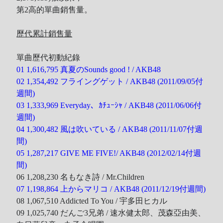
第2高的單曲銷售量。
歷代累計銷售量
單曲歷代初動紀錄
01 1,616,795 真夏のSounds good ! / AKB48
02 1,354,492 フライングゲット / AKB48 (2011/09/05付
週間)
03 1,333,969 Everyday、ｶﾁｭｰｼｬ / AKB48 (2011/06/06付
週間)
04 1,300,482 風は吹いている / AKB48 (2011/11/07付週
間)
05 1,287,217 GIVE ME FIVE!/ AKB48 (2012/02/14付週
間)
06 1,208,230 名もなき詩 / Mr.Children
07 1,198,864 上からマリコ / AKB48 (2011/12/19付週間)
08 1,067,510 Addicted To You / 宇多田ヒカル
09 1,025,740 だんご3兄弟 / 速水健太郎、茂森亞由美、