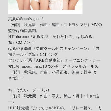
Recent Comments
Wen
on
HINET 神路由
真夏のSounds good !
（作詞：秋元康、作曲・編曲：井上ヨシマサ）MVの
akw28888
on
HINET 神路由
監督は樋口真嗣。
伊
on
BEING 系藝人占卜
NTTdocomo『応援学割「それぞれの、はじめる」
Shinoda
on
第53回 輝く！日本レコード大賞 AKB48 受賞
篇』CMソング
Shiwun
on
ORICON オリコン芸能ニュース APK 無廣告版
はるやま商事『男前クールビスキャンペーン』「男
tabahiko
on
ORICON オリコン芸能ニュース APK 無廣告
前クールビズ篇」CMソング
版
フジテレビ系『AKB自動車部』オープニング・テー
Hina
on
Textcube的Nginx Rewrite
マ
[#M_ more.. | less.. |
3つの涙 – スペシャルガールズ
GC Fans
on
ZARD Request Best ～beautiful memory～
（作詞：秋元康、作曲：小澤正澄、編曲：野中”ま
ORICON RANK
さ”雄一）
ちょうだい、ダーリン!
（作詞：秋元康、作曲：章夫、編曲：野中”まさ”雄
Archives
一）
UHA味覚糖『ぷっちょ×AKB48』「リレー篇A」「リ
Archives