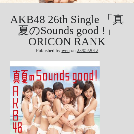
Tool
Uncategorized
AKB48 26th Single 「真
ZARD
夏のSounds good !」
ORICON RANK
Recent Posts
Published by
wen
on
23/05/2012
DOCKER 內程式防火牆
SARD UNDERGROUND – 愛は暗闇の中で
辣個傳說的女人出現了!!!
『離れていても』 / AKB48 message song
SONY PS5表示: 我們是賣路由器的。
Live Your Dream – 今、はじめよう | 17LIVE (イチナナ)
乃木坂46 『世界中の隣人よ』
AKB48 Team TP｜2020 愚人節特別企劃(官方youtube)