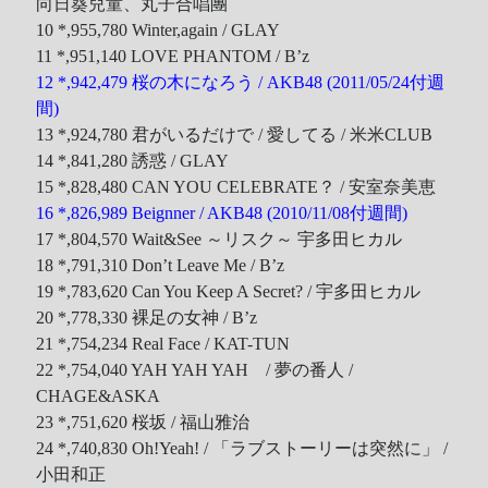
向日葵兒童、丸子合唱團
10 *,955,780 Winter,again / GLAY
11 *,951,140 LOVE PHANTOM / B’z
12 *,942,479 桜の木になろう / AKB48 (2011/05/24付週
間)
13 *,924,780 君がいるだけで / 愛してる / 米米CLUB
14 *,841,280 誘惑 / GLAY
15 *,828,480 CAN YOU CELEBRATE？ / 安室奈美恵
16 *,826,989 Beignner / AKB48 (2010/11/08付週間)
17 *,804,570 Wait&See ～リスク～ 宇多田ヒカル
18 *,791,310 Don’t Leave Me / B’z
19 *,783,620 Can You Keep A Secret? / 宇多田ヒカル
20 *,778,330 裸足の女神 / B’z
21 *,754,234 Real Face / KAT-TUN
22 *,754,040 YAH YAH YAH / 夢の番人 /
CHAGE&ASKA
23 *,751,620 桜坂 / 福山雅治
24 *,740,830 Oh!Yeah! / 「ラブストーリーは突然に」 /
小田和正