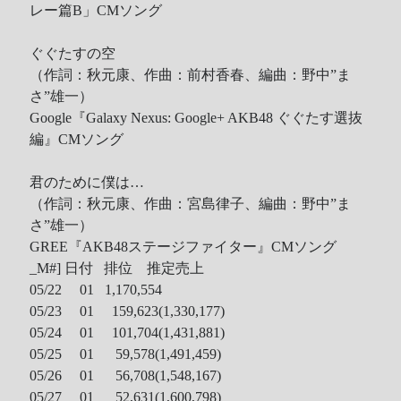
レー篇B」CMソング
ぐぐたすの空
（作詞：秋元康、作曲：前村香春、編曲：野中”ま
さ”雄一）
Google『Galaxy Nexus: Google+ AKB48 ぐぐたす選抜
編』CMソング
君のために僕は…
（作詞：秋元康、作曲：宮島律子、編曲：野中”ま
さ”雄一）
GREE『AKB48ステージファイター』CMソング
_M#]
日付 排位 推定売上
05/22 01 1,170,554
05/23 01 159,623(1,330,177)
05/24 01 101,704(1,431,881)
05/25 01 59,578(1,491,459)
05/26 01 56,708(1,548,167)
05/27 01 52,631(1,600,798)