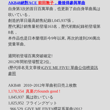
AKB48絕對ACE
前田敦子
，最後得參與單曲
自身第3次的首日百萬單曲，也更新了由自身單曲風は
吹いている ,
創造的單日最高銷售紀錄1,045,937張，
歷代累計銷售量初登場163名，歷代初動紀錄初登場第
8名，
本作品也是日本樂壇距今9年以來, 再次的達到200萬出
貨量單曲。
週間初登場百萬突破確定!
2012年間初登場暫定2位。
(歷代排名見文章後)
GIVE ME FIVE! 單曲公信榜資訊
參照
AKB48 2010~2012年單曲初日売上枚数
1,170,554 真夏のSounds good !
1,045,937 風は吹いている
1,025,952 フライングゲット
966,529 GIVE ME FIVE!(櫻花系單曲)2012