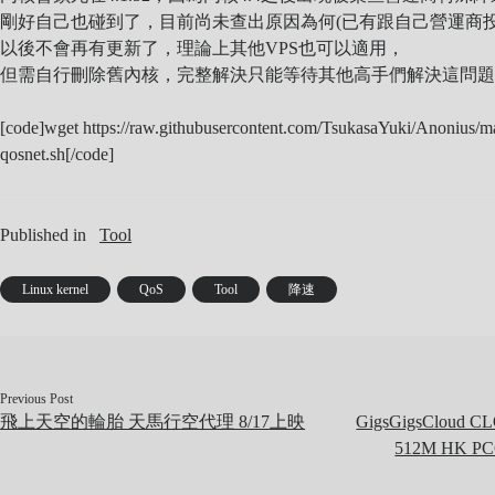
剛好自己也碰到了，目前尚未查出原因為何(已有跟自己營運商投
以後不會再有更新了，理論上其他VPS也可以適用，
但需自行刪除舊內核，完整解決只能等待其他高手們解決這問
[code]wget https://raw.githubusercontent.com/TsukasaYuki/Anonius/mas
qosnet.sh[/code]
Published in
Tool
Linux kernel
QoS
Tool
降速
Previous Post
飛上天空的輪胎 天馬行空代理 8/17上映
GigsGigsCloud 
512M HK 