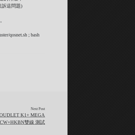
訴這問題)
題。
ter/qosnet.sh ; bash
Next Post
CLOUDLET K1+ MEGA
PCCW+HKBN雙線 測試