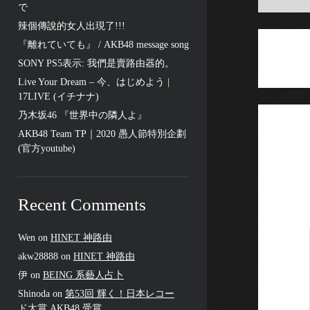
で
辣個傳說的女人出現了!!!
『離れていても』 / AKB48 message song
SONY PS5表示: 我們是賣路由器的。
Live Your Dream – 今、はじめよう |
17LIVE (イチナナ)
乃木坂46 『世界中の隣人よ』
AKB48 Team TP｜2020 愚人節特別企劃
(官方youtube)
Recent Comments
Wen
on
HINET 神路由
akw28888
on
HINET 神路由
伊
on
BEING 系藝人占卜
Shinoda
on
第53回 輝く！日本レコー
ド大賞 AKB48 受賞