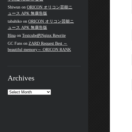
Shiwun
on
ORICON オリコン芸能ニ
ュース APK 無廣告版
tabahiko
on
ORICON オリコン芸能ニ
ュース APK 無廣告版
Hina
on
Textcube的Nginx Rewrite
GC Fans
on
ZARD Request Best ～
beautiful memory～ ORICON RANK
Archives
Archives