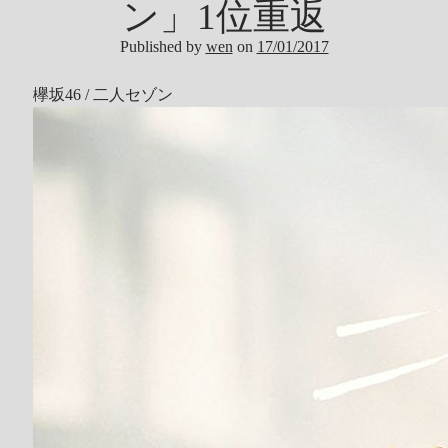
ン」1位重返
Tool
Published by
wen
on
17/01/2017
Uncategorized
ZARD
欅坂46 / 二人セゾン
Recent Posts
DOCKER 內程式防火牆
SARD UNDERGROUND – 愛は暗闇の中で
辣個傳說的女人出現了!!!
『離れていても』 / AKB48 message song
SONY PS5表示: 我們是賣路由器的。
Live Your Dream – 今、はじめよう | 17LIVE (イチナナ)
乃木坂46 『世界中の隣人よ』
AKB48 Team TP｜2020 愚人節特別企劃(官方youtube)