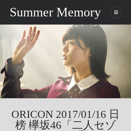
Summer Memory
open
primary
Sidebar
menu
Search
Search
Categories
Being Music
GARNET CROW
Life
Music
NEWS
ORICON 2017/01/16 日
ORICON
Other
榜 欅坂46「二人セゾ
Photo