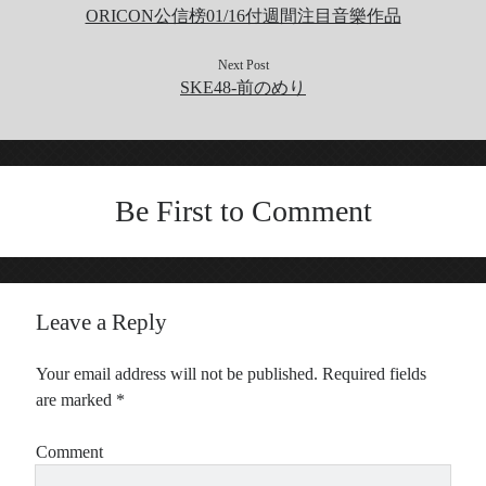
ORICON公信榜01/16付週間注目音樂作品
Next Post
SKE48-前のめり
Be First to Comment
Leave a Reply
Your email address will not be published.
Required fields
are marked
*
Comment