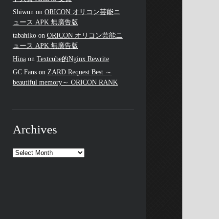
Shiwun
on
ORICON オリコン芸能ニ
ュース APK 無廣告版
tabahiko
on
ORICON オリコン芸能ニ
ュース APK 無廣告版
Hina
on
Textcube的Nginx Rewrite
GC Fans
on
ZARD Request Best ～
beautiful memory～ ORICON RANK
Archives
Archives