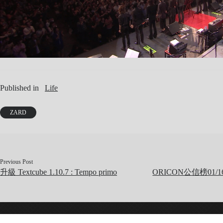
Published in
Life
ZARD
Previous Post
升級 Textcube 1.10.7 : Tempo primo
ORICON公信榜01