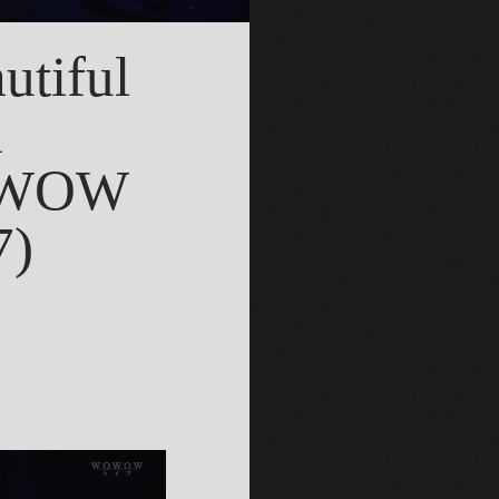
utiful
h
WOWOW
7)