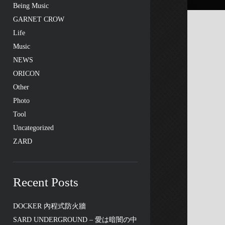
Being Music
GARNET CROW
Life
Music
NEWS
ORICON
Other
Photo
Tool
Uncategorized
ZARD
Recent Posts
DOCKER 內程式防火牆
SARD UNDERGROUND – 愛は暗闇の中