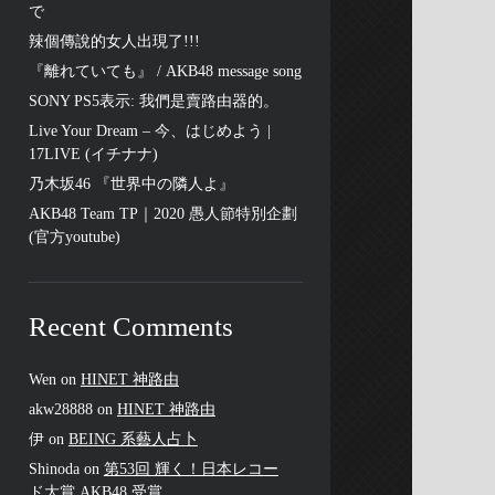
で
辣個傳說的女人出現了!!!
『離れていても』 / AKB48 message song
SONY PS5表示: 我們是賣路由器的。
Live Your Dream – 今、はじめよう |
17LIVE (イチナナ)
乃木坂46 『世界中の隣人よ』
AKB48 Team TP｜2020 愚人節特別企劃
(官方youtube)
Recent Comments
Wen
on
HINET 神路由
akw28888
on
HINET 神路由
伊
on
BEING 系藝人占卜
Shinoda
on
第53回 輝く！日本レコー
ド大賞 AKB48 受賞