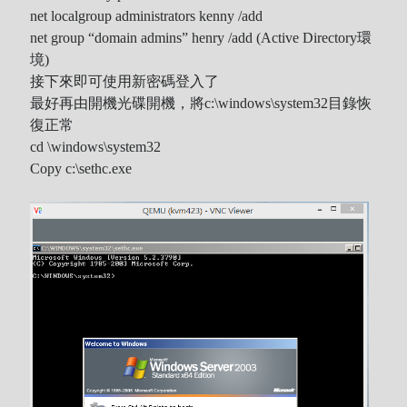
net localgroup administrators kenny /add
Recent Comments
net group “domain admins” henry /add (Active Directory環
境)
Wen
on
HINET 神路由
接下來即可使用新密碼登入了
akw28888
on
HINET 神路由
最好再由開機光碟開機，將c:\windows\system32目錄恢
伊
on
BEING 系藝人占卜
復正常
Shinoda
on
第53回 輝く！日本レコード大賞 AKB48 受賞
cd \windows\system32
Shiwun
on
ORICON オリコン芸能ニュース APK 無廣告版
Copy c:\sethc.exe
tabahiko
on
ORICON オリコン芸能ニュース APK 無廣告
版
Hina
on
Textcube的Nginx Rewrite
GC Fans
on
ZARD Request Best ～beautiful memory～
ORICON RANK
Archives
Archives