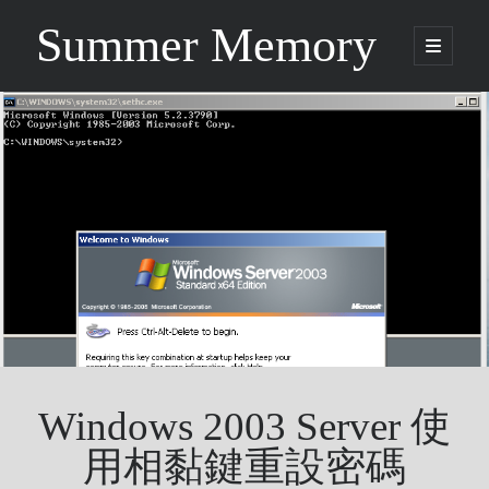
Summer Memory
open
primary
Sidebar
menu
Search
Search
Categories
Being Music
GARNET CROW
Life
Music
NEWS
Windows 2003 Server 使
ORICON
Other
用相黏鍵重設密碼
Photo