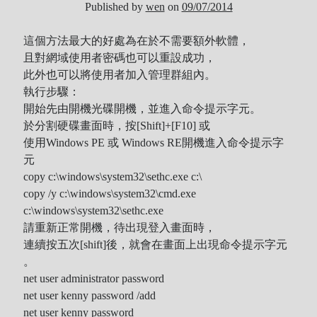
Published by
wen
on
09/07/2014
Tool
Uncategorized
這個方法最大的好處為在於不需要額外軟體，
ZARD
且對網域使用者密碼也可以重設成功，
此外也可以將使用者加入管理群組內。
執行步驟：
Recent Posts
開始先由開機光碟開機，並進入命令提示字元。
於分割硬碟畫面時，按[Shift]+[F10] 或
使用Windows PE 或 Windows RE開機進入命令提示字
DOCKER 內程式防火牆
元
SARD UNDERGROUND – 愛は暗闇の中で
copy c:\windows\system32\sethc.exe c:\
辣個傳說的女人出現了!!!
copy /y c:\windows\system32\cmd.exe
『離れていても』 / AKB48 message song
c:\windows\system32\sethc.exe
SONY PS5表示: 我們是賣路由器的。
請重新正常開機，待出現登入畫面時，
Live Your Dream – 今、はじめよう | 17LIVE (イチナナ)
連續按五次[shift]後，就會在畫面上出現命令提示字元
乃木坂46 『世界中の隣人よ』
。
AKB48 Team TP｜2020 愚人節特別企劃(官方youtube)
net user administrator password
net user kenny password /add
net user kenny password