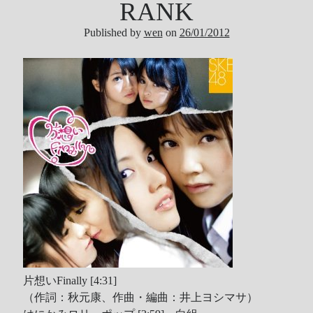
RANK
Tool
Published by
wen
on
26/01/2012
Uncategorized
ZARD
Recent Posts
DOCKER 內程式防火牆
SARD UNDERGROUND – 愛は暗闇の中で
辣個傳說的女人出現了!!!
『離れていても』 / AKB48 message song
SONY PS5表示: 我們是賣路由器的。
Live Your Dream – 今、はじめよう | 17LIVE (イチナナ)
乃木坂46 『世界中の隣人よ』
AKB48 Team TP｜2020 愚人節特別企劃(官方youtube)
片想いFinally [4:31]
（作詞：秋元康、作曲・編曲：井上ヨシマサ）