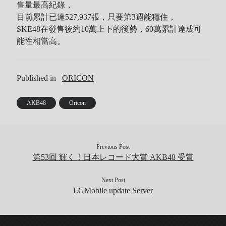
售量最高紀錄，
目前累計已達527,937張，只要第3週能穩住，
SKE48在發售後約10萬上下的後勢，60萬累計達成可
能性相當高。
Published in
ORICON
AKB48
Oricon
Previous Post
第53回 輝く！日本レコード大賞 AKB48 受賞
Next Post
LGMobile update Server