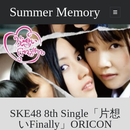
Summer Memory
open
primary
Sidebar
menu
Search
Search
Categories
Being Music
GARNET CROW
Life
Music
NEWS
SKE48 8th Single「片想
ORICON
Other
いFinally」ORICON
Photo