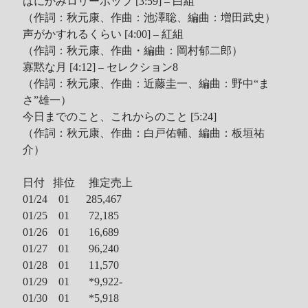
はにかみロリーポップ [3:59] – 白組
Recent Comments
（作詞：秋元康、作曲：池澤聡、編曲：増田武史）
声がかすれるくらい [4:00] – 紅組
（作詞：秋元康、作曲・編曲：岡村郁二郎）
Wen
on
HINET 神路由
寡黙な月 [4:12] – セレクション8
akw28888
on
HINET 神路由
（作詞：秋元康、作曲：近藤圭一、編曲：野中“ま
伊
on
BEING 系藝人占卜
さ”雄一）
Shinoda
on
第53回 輝く！日本レコード大賞 AKB48 受賞
今日までのこと、これからのこと [5:24]
Shiwun
on
ORICON オリコン芸能ニュース APK 無廣告版
（作詞：秋元康、作曲：白戸佑輔、編曲：板垣祐
tabahiko
on
ORICON オリコン芸能ニュース APK 無廣告
介）
版
Hina
on
Textcube的Nginx Rewrite
日付 排位 推定売上
GC Fans
on
ZARD Request Best ～beautiful memory～
01/24 01 285,467
ORICON RANK
01/25 01 72,185
01/26 01 16,689
01/27 01 96,240
01/28 01 11,570
Archives
01/29 01 *9,922-
01/30 01 *5,918
Archives