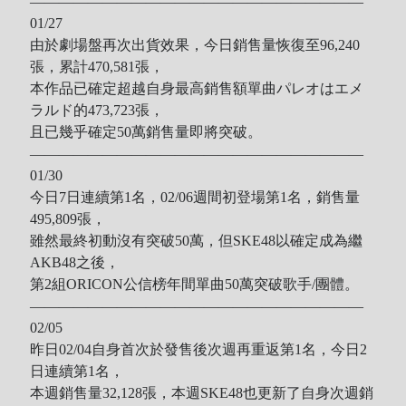
———————————————————————
01/27
由於劇場盤再次出貨效果，今日銷售量恢復至96,240
張，累計470,581張，
本作品已確定超越自身最高銷售額單曲パレオはエメ
ラルド的473,723張，
且已幾乎確定50萬銷售量即將突破。
———————————————————————
01/30
今日7日連續第1名，02/06週間初登場第1名，銷售量
495,809張，
雖然最終初動沒有突破50萬，但SKE48以確定成為繼
AKB48之後，
第2組ORICON公信榜年間單曲50萬突破歌手/團體。
———————————————————————
02/05
昨日02/04自身首次於發售後次週再重返第1名，今日2
日連續第1名，
本週銷售量32,128張，本週SKE48也更新了自身次週銷