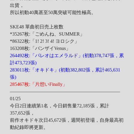
出貨，
所以初動40萬甚至50萬突破可能性極高。
SKE48 單曲初日売上枚数
*35267枚:「ごめんね、SUMMER」
*86322枚:「1! 2! 3! 4! ヨロシク」
163208枚:「バンザイVenus」
264492枚:「パレオはエメラルド」(初動378,747張，累
計473,723張)
283011枚:「オキドキ」(初動382,802張，累計465,631
張)
285467枚:「片想いFinally」
———————————————————————
01/25
今日2日連續第1名，今日銷售量72,185張，累計
357,652張，
前作オキドキ次日45,672張，週間初登場，自身最高初
動紀錄即將更新。