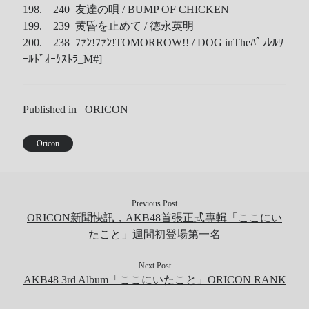
198. 240 友達の唄 / BUMP OF CHICKEN
199. 239 黄昏を止めて / 徳永英明
200. 238 ﾌｧﾝ!ﾌｧﾝ!TOMORROW!! / DOG inTheﾊﾟﾗﾚﾙﾜ
ｰﾙﾄﾞｵｰｹｽﾄﾗ
_M#]
Published in
ORICON
Oricon
Previous Post
ORICON新聞快訊，AKB48首張正式專輯「ここにい
たこと」週間初登場第一名
Next Post
AKB48 3rd Album「ここにいたこと」ORICON RANK