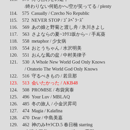
/終わりない何処かへ/空が笑ってる / plenty
114. 575 Casually / Czecho No Republic
115. 572 NEVER STOP / ｺﾞｽﾍﾟﾗｰｽﾞ
116. 569 あの娘と野菊と渡し舟 / 氷川きよし
117. 563 さよならの夏~ｺｸﾘｺ坂から~ / 手嶌葵
118. 558 metaphor / 少女病
119. 554 おとうちゃん / 水沢明美
120. 551 おんな風の盆 / 中村美律子
121. 530 A Whole New World God Only Knows
/ Oratorio The World God Only Knows
122. 516 守るべきもの / 若旦那
123. 513 会いたかった / AKB48
124. 508 PROMISE / 布袋寅泰
125. 496 Your Luv / MBLAQ
126. 485 冬の旅人 / 小金沢昇司
127. 474 Magia / Kalafina
128. 470 Dear / 中島美嘉
129. 462 神のみｷｬﾗCD.5 春日楠 starring