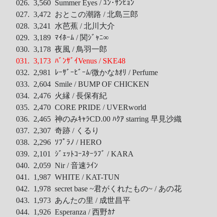
026. 3,560 Summer Eyes / ﾕﾝ･ｻﾝﾋｮﾝ
Recent Comments
027. 3,472 おとこの潮路 / 北島三郎
028. 3,241 水芭蕉 / 北川大介
Wen
on
HINET 神路由
029. 3,189 ﾏｲﾎｰﾑ / 関ｼﾞｬﾆ∞
akw28888
on
HINET 神路由
030. 3,178 夜風 / 鳥羽一郎
031. 3,173 ﾊﾞﾝｻﾞｲVenus / SKE48
伊
on
BEING 系藝人占卜
032. 2,981 ﾚｰｻﾞｰﾋﾞｰﾑ/微かなｶｵﾘ / Perfume
Shinoda
on
第53回 輝く！日本レコード大賞 AKB48 受賞
033. 2,604 Smile / BUMP OF CHICKEN
Shiwun
on
ORICON オリコン芸能ニュース APK 無廣告版
034. 2,476 火縁 / 長保有紀
tabahiko
on
ORICON オリコン芸能ニュース APK 無廣告
035. 2,470 CORE PRIDE / UVERworld
版
036. 2,465 神のみｷｬﾗCD.00 ﾊｸｱ starring 早見沙織
Hina
on
Textcube的Nginx Rewrite
037. 2,307 奇跡 / くるり
GC Fans
on
ZARD Request Best ～beautiful memory～
038. 2,296 ｿﾌﾟﾗﾉ / HERO
ORICON RANK
039. 2,101 ｼﾞｪｯﾄｺｰｽﾀｰﾗﾌﾞ / KARA
040. 2,059 Nir / 音速ﾗｲﾝ
041. 1,987 WHITE / KAT-TUN
042. 1,978 secret base ~君がくれたもの~ / あの花
Archives
043. 1,973 あんたの里 / 成世昌平
044. 1,926 Esperanza / 西野ｶﾅ
Archives