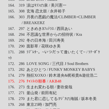
164. 319 涙はｷﾗﾝの泉 / 美川憲一
165. 308 玄海 恋太鼓 / 永井裕子
166. 303 月夜の悪戯の魔法
/CLIMBER×CLIMBER
/ BREAKERZ
167. 297 ときめきｶﾌｪﾃﾗｽ / 西田あい
168. 294 不思議な世界からの招待状 / Kra
169. 292 冬の日本海 / 田川寿美
170. 290 面影草 / 花咲ゆき美
171. 288 ﾗﾌﾞﾚﾀｰ。~いつだって逢いたくて~ / ｿﾅｰﾎﾟｹ
ｯﾄ
172. 286 LOVE SONG / 三代目 J Soul Brothers
173. 282 あとひとつ / FUNKY MONKEY BABYS
174. 279 熱狂XOXO / 鈴木達央&梶裕貴&遊佐浩二
175. 276 ﾁｬﾝｽの順番 / AKB48
176. 273 生まれ変わる朝 / 妻吹俊哉
177. 271 釜山発 / 前田有紀
178. 270 また君に恋してる/ｱｼﾞｱの海賊 / 坂本冬美
179. 268 東京25時 / 加門亮