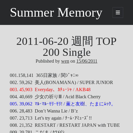
Summer Memory
open
primary
Sidebar
menu
Search
Search
2011-06-20 週間 TOP
200 Single
Categories
Published by
wen
on
15/06/2011
Being Music
001.158,141 365日家族 / 関ｼﾞｬﾆ∞
002. 59,262 美人(BONAMANA) / SUPER JUNIOR
GARNET CROW
003. 45,903 Everyday、ｶﾁｭｰｼｬ / AKB48
Life
004. 40,669 少女の祈りⅢ / Acid Black Cherry
Music
005. 39,062 ﾏﾙ･ﾏﾙ･ﾓﾘ･ﾓﾘ! / 薫と友樹、たまにﾑｯｸ。
NEWS
006. 28,483 Don’t Wanna Lie / B’z
ORICON
007. 23,713 Let’s try again / ﾁｰﾑ･ｱﾐｭｰｽﾞ!!
Other
008. 21,352 RESTART / RESTART JAPAN with TUBE
Photo
009. 20,781 こだま / ｹﾂﾒｲｼ