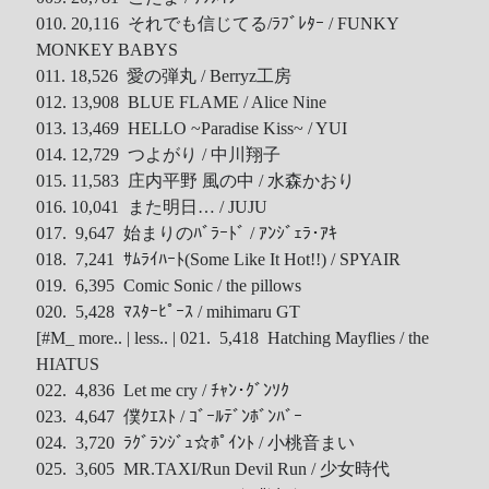
Tool
010. 20,116 それでも信じてる/ﾗﾌﾞﾚﾀｰ / FUNKY
MONKEY BABYS
Uncategorized
011. 18,526 愛の弾丸 / Berryz工房
ZARD
012. 13,908 BLUE FLAME / Alice Nine
013. 13,469 HELLO ~Paradise Kiss~ / YUI
014. 12,729 つよがり / 中川翔子
Recent Posts
015. 11,583 庄内平野 風の中 / 水森かおり
016. 10,041 また明日… / JUJU
DOCKER 內程式防火牆
017. 9,647 始まりのﾊﾞﾗｰﾄﾞ / ｱﾝｼﾞｪﾗ･ｱｷ
SARD UNDERGROUND – 愛は暗闇の中で
018. 7,241 ｻﾑﾗｲﾊｰﾄ(Some Like It Hot!!) / SPYAIR
辣個傳說的女人出現了!!!
019. 6,395 Comic Sonic / the pillows
『離れていても』 / AKB48 message song
020. 5,428 ﾏｽﾀｰﾋﾟｰｽ / mihimaru GT
[#M_ more.. | less.. |
021. 5,418 Hatching Mayflies / the
SONY PS5表示: 我們是賣路由器的。
HIATUS
Live Your Dream – 今、はじめよう | 17LIVE (イチナナ)
022. 4,836 Let me cry / ﾁｬﾝ･ｸﾞﾝｿｸ
乃木坂46 『世界中の隣人よ』
023. 4,647 僕ｸｴｽﾄ / ｺﾞｰﾙﾃﾞﾝﾎﾞﾝﾊﾞｰ
AKB48 Team TP｜2020 愚人節特別企劃(官方youtube)
024. 3,720 ﾗｸﾞﾗﾝｼﾞｭ☆ﾎﾟｲﾝﾄ / 小桃音まい
025. 3,605 MR.TAXI/Run Devil Run / 少女時代