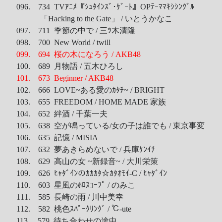
096. 734 TVｱﾆﾒ『ｼｭﾀｲﾝｽﾞ･ｹﾞｰﾄ』OPﾃｰﾏﾏｷｼｼﾝｸﾞﾙ
「Hacking to the Gate」 / いとうかなこ
097. 711 季節の中で / 三ﾂ木清隆
098. 700 New World / twill
099. 694 桜の木になろう / AKB48
100. 689 月物語 / 五木ひろし
101. 673 Beginner / AKB48
102. 666 LOVE~ある愛のｶﾀﾁ~ / BRIGHT
103. 655 FREEDOM / HOME MADE 家族
104. 652 絆酒 / 千葉一夫
105. 638 空が鳴っている/女の子は誰でも / 東京事変
106. 635 記憶 / MISIA
107. 632 夢あきらめないで / 兵庫ｹﾝｲﾁ
108. 629 高山の女 ~新録音~ / 大川栄策
109. 626 ﾋｬﾀﾞｲﾝのｶｶｶﾀ☆ｶﾀｵﾓｲ-C / ﾋｬﾀﾞｲﾝ
110. 603 星風のﾎﾛｽｺｰﾌﾟ / のみこ
111. 585 長崎の雨 / 川中美幸
112. 582 桃色ｽﾊﾟｰｸﾘﾝｸﾞ / ℃-ute
113. 579 待ち合わせの途中