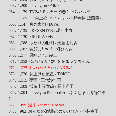
063. 1,200 moving on / Alice
064. 1,179 TVｱﾆﾒ『世界一初恋』ｷｬﾗｸﾀｰｿﾝｸﾞ
Vol.1「向上心SPIRAL」 / 小野寺律(近藤隆)
065. 1,147 月の裏側 / DiVA
066. 1,135 PRESENTER / 堀江由衣
067. 1,130 SINDRA / vistlip
068. 1,088 ふたりの船唄 / 天童よしみ
069. 1,082 笑顔にｶﾝﾊﾟｲ! / 郷ひろみ
070. 1,077 男酔い / 吉幾三
071. 1,058 Os-宇宙人 / ｴﾘｵをかまってちゃん
072. 1,025 ﾎﾟﾆｰﾃｰﾙとｼｭｼｭ / AKB48
073. 1,020 見上げた流星 / TOKIO
074. 1,015 夢蕾 / 三代沙也可
075. 1,009 博多山笠女節 / 長山洋子
076. 1,004 I love you & I need you ふくしま / 猪苗代湖
ｽﾞ
077. 999 週末Not yet / Not yet
078. 982 おんなの酒場/恋のかけひき / 小林幸子