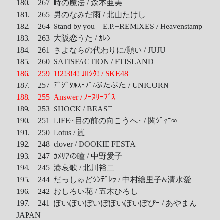
180. 267 時の魔法 / 森本亜美
181. 265 男のなみだ雨 / 北山たけし
182. 264 Stand by you – E.P.+REMIXES / Heavenstamp
183. 263 大阪恋うた / ｶﾚﾝ
184. 261 さよならの代わりに/願い / JUJU
185. 260 SATISFACTION / FTISLAND
186. 259 1!2!3!4! ﾖﾛｼｸ! / SKE48
187. 257 ﾃﾞｼﾞﾀﾙｽｰﾌﾟ/ぶたぶた / UNICORN
188. 255 Answer / ﾉｰｽﾘｰﾌﾞｽ
189. 253 SHOCK / BEAST
190. 251 LIFE~目の前の向こうへ~ / 関ｼﾞｬﾆ∞
191. 250 Lotus / 嵐
192. 248 clover / DOOKIE FESTA
193. 247 ｶﾒﾘｱの瞳 / 中野愛子
194. 245 港哀歌 / 北川裕二
195. 244 だっしゅどｼﾝﾃﾞﾚﾗ / 中村繪里子&清水愛
196. 242 おしろい花 / 五木ひろし
197. 241 ぽいぽいぽいぽぽいぽいぽぴｰ / あやまん
JAPAN