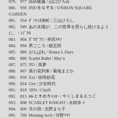
079. 977 ゆめ暖簾 / 山口ひろみ
080. 959 ｵﾘｵﾝをなぞる / UNISON SQUARE
GARDEN
081. 954 ﾀﾞﾝﾁｮﾈ港町 / 三山ひろし
082. 949 あの太陽が、この世界を照らし続けるよう
に。 / ｺﾌﾞｸﾛ
083. 904 ｶﾞﾂｶﾞﾂ!! / 串田ｱｷﾗ
084. 894 男ごころ / 鏡五郎
085. 889 がんばれ / Honey L Days
086. 880 Scarlet Ballet / May’n
087. 875 ｱﾛﾝ / 黒夢
088. 867 菜の花列車 / 菊地まどか
089. 850 Zzz / 佐咲紗花
090. 824 Gee / 少女時代
091. 818 ｺﾈｸﾄ / ClariS
092. 813 ﾙﾙ/ときめきﾊｯｶｰ / やくしまるえつこ
093. 808 SCARLET KNIGHT / 水樹奈々
094. 800 月の宿 / 北野まち子
095. 769 Morning Arch / 河野ﾏﾘﾅ