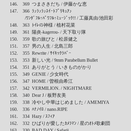
146. 369 つまさきだち / 伊藤かな恵
147. 366 ﾗ♪ﾗ♪ﾗ♪ｽｲｰﾄﾌﾟﾘｷｭｱ♪
/ﾜﾝﾀﾞﾌﾙ↑ﾊﾟﾜﾌﾙ↑ﾐｭｰｼﾞｯｸ!! / 工藤真由/池田彩
148. 363 ﾄｲﾚの神様 / 植村花菜
149. 361 陽炎-kagerou- / 天下取り隊
150. 359 歌の旅びと / 松原健之
151. 357 男の人生 / 北島三郎
152. 355 Rewrite / ｻｲｷｯｸﾗﾊﾞｰ
153. 353 新しい光 / 9mm Parabellum Bullet
154. 351 ありがとう / いきものがかり
155. 349 GENIE / 少女時代
156. 347 HOME / 曽根由希江
157. 342 VERMILION. / NIGHTMARE
158. 340 Dear J / 板野友美
159. 338 冷やし中華はじめました / AMEMIYA
160. 336 ﾊﾅﾉｲﾛ / nano.RIPE
161. 334 Hazy / ｽﾌｨｱ
162. 332 ひばりが愛したｶﾒﾗﾏﾝ / 星のｵﾄﾒ歌劇団
163. 330 BAD DAY / Safarii