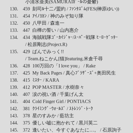
小清水亜美(SAMURAIｶﾞｰﾙの憂鬱)
130. 459 刻司ﾙ十二ﾉ盟約 / ﾌｧﾝﾀｽﾞﾑ(FES(榊原ゆい))
131. 454 ｱｲﾉﾖｶﾝ / 神のみぞ知り隊
132. 450 八甲田 / 森進一
133. 447 白樺の誓い / 山内惠介
134. 434 海賊戦隊ｺﾞｰｶｲｼﾞｬｰ/ｽｰﾊﾟｰ戦隊 ﾋｰﾛｰｹﾞｯﾀｰ
/ 松原剛志(Project.R)
135. 429 ぱんでみっく!!
/ Team.ねこかん[猫]featuring.米倉千尋
136. 428 100万回の「I love you」 / Rake
137. 425 My Back Pages / 真心ﾌﾞﾗｻﾞｰｽﾞ+奥田民生
138. 415 ﾐｽﾀｰ / KARA
139. 412 POP MASTER / 水樹奈々
140. 407 涙の祝い酒 / 千葉げん太
141. 404 Cold Finger Girl / PONTIACS
142. 381 ｸﾗｲﾐﾝｸﾞ･ｳｫｰﾙｽﾞ / ｽﾄﾚﾝｼﾞ･ﾄｰｸ
143. 378 星のすみか / 藍坊主
144. 375 優しい嘘に抱かれて / 黒川英二
145. 372 逢いたい、今すぐあなたに…。 / 石原詢子