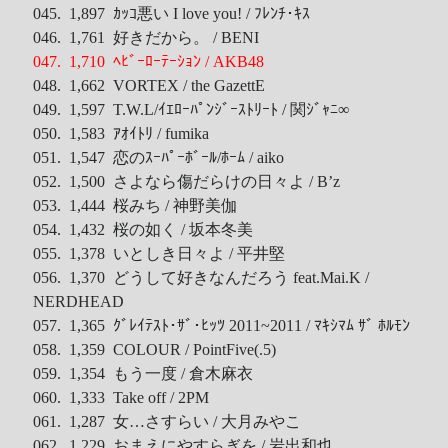
045. 1,897 ｶｯｺ悪い I love you! / ﾌﾚﾝﾁ･ｷｽ
046. 1,761 好きだから。 / BENI
047. 1,710 ﾍﾋﾞｰﾛｰﾃｰｼｮﾝ / AKB48
048. 1,662 VORTEX / the GazettE
049. 1,597 T.W.L/ｲｴﾛｰﾊﾟﾝｼﾞｰｽﾄﾘｰﾄ / 関ｼﾞｬﾆ∞
050. 1,583 ｱｵｲﾄﾘ / fumika
051. 1,547 恋のｽｰﾊﾟｰﾎﾞｰﾙ/ﾎｰﾑ / aiko
052. 1,500 さよなら傷だらけの日々よ / B’z
053. 1,444 桜みち / 神野美伽
054. 1,432 桜の如く / 坂本冬美
055. 1,378 いとしき日々よ / 平井堅
056. 1,370 どうして好きなんだろう feat.Mai.K /
NERDHEAD
057. 1,365 ｸﾞﾚｲﾃｽﾄ･ｻﾞ･ﾋｯﾂ 2011~2011 / ﾏｷｼﾏﾑ ｻﾞ ﾎﾙﾓﾝ
058. 1,359 COLOUR / PointFive(.5)
059. 1,354 もう一度 / 倉木麻衣
060. 1,333 Take off / 2PM
061. 1,287 女…さすらい / 大月みやこ
062. 1,229 おまえにやすらぎを / 岩出和也