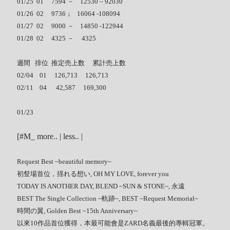
01/25 01 7594 － 12530 – 92030
Recent Comments
01/26 02 9736 ↓ 16064 -108094
01/27 02 9000 － 14850 -122944
Wen
on
HINET 神路由
01/28 02 4325 － 4325
akw28888
on
HINET 神路由
週間 排位 推定売上数 累計売上数
伊
on
BEING 系藝人占卜
02/04 01 126,713 126,713
Shinoda
on
第53回 輝く！日本レコード大賞 AKB48 受賞
02/11 04 42,587 169,300
Shiwun
on
ORICON オリコン芸能ニュース APK 無廣告版
tabahiko
on
ORICON オリコン芸能ニュース APK 無廣告
01/23
版
Hina
on
Textcube的Nginx Rewrite
[#M_ more.. | less.. |
GC Fans
on
ZARD Request Best ～beautiful memory～
ORICON RANK
Request Best ~beautiful memory~
初豋場首位，揺れる想い, OH MY LOVE, forever you
TODAY IS ANOTHER DAY, BLEND ~SUN & STONE~, 永遠
BEST The Single Collection ~軌跡~, BEST ~Request Memorial~
Archives
時間の翼, Golden Best ~15th Anniversary~
以來10作品首位獲得，本最可能會是ZARD名義最後的專輯冠軍。
Archives