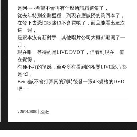
是阿~~~希望不會再有什麼所謂精選集了，
從去年特別企劃盤種，到現在應該撈的夠回本了，
在發下去恐怕歌迷也不會買帳了，而且能看出這次
這一週，
是跟本沒有新對手，其他唱片公司大概都避開了一
月，
現在唯一等待的是LIVE DVD了，但看到現在一值
在覺得，
有種不好的預感，至今所有看到的相關LIVE影片都
是4:3，
Being該不會打算真的到時後發一張4:3規格的DVD
吧= =
#
26/01/2008
Reply