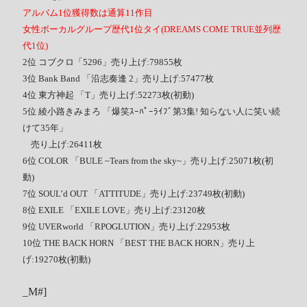
アルバム1位獲得数は通算11作目
女性ボーカルグループ歴代1位タイ(DREAMS COME TRUE並列歴
代1位)
2位
コブクロ
「5296」売り上げ:79855枚
3位 Bank Band 「沿志奏逢 2」売り上げ:57477枚
4位 東方神起 「T」売り上げ:52273枚(初動)
5位 綾小路きみまろ 「爆笑ｽｰﾊﾟｰﾗｲﾌﾞ第3集! 知らない人に笑い続
けて35年」
売り上げ:26411枚
6位 COLOR 「BULE ~Tears from the sky~」売り上げ:25071枚(初
動)
7位 SOUL’d OUT 「ATTITUDE」売り上げ:23749枚(初動)
8位 EXILE 「EXILE LOVE」売り上げ:23120枚
9位 UVERworld 「RPOGLUTION」売り上げ:22953枚
10位 THE BACK HORN 「BEST THE BACK HORN」売り上
げ:19270枚(初動)
_M#]