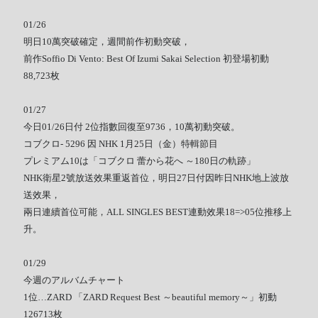
01/26
明日10萬突破確定，週間前作初動突破，
前作Soffio Di Vento: Best Of Izumi Sakai Selection 初登場初動
88,723枚
01/27
今日01/26日付 2位指數回復至9736，10萬初動突破。
コブクロ- 5296 因 NHK 1月25日（金）特輯節目
プレミアム10は「コブクロ 蕾から花へ ～180日の軌跡」
NHK衛星2號放送效果重返首位，明日27日付因昨日NHK地上波放
送效果，
兩日連續首位可能，ALL SINGLES BEST連動效果18=>05位推移上
升。
01/29
今週のアルバムチャート
1位…ZARD 「ZARD Request Best ～beautiful memory～」初動
126713枚