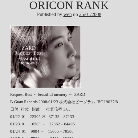
ORICON RANK
Tool
Published by
wen
on
25/01/2008
Uncategorized
ZARD
Recent Posts
DOCKER 內程式防火牆
SARD UNDERGROUND – 愛は暗闇の中で
辣個傳說的女人出現了!!!
『離れていても』 / AKB48 message song
Request Best ～ beautiful memory ～ ZARD
SONY PS5表示: 我們是賣路由器的。
B-Gram Records 2008/01/23 株式会社ビーグラム JBCJ-9027/8
Live Your Dream – 今、はじめよう | 17LIVE (イチナナ)
日付 排位 指數 推算倍率 1.65
乃木坂46 『世界中の隣人よ』
01/22 01 22505 ※ 37133 – 37133
AKB48 Team TP｜2020 愚人節特別企劃(官方youtube)
01/23 01 16583 － 27362 – 64495
01/24 01 9094 － 15005 – 79500