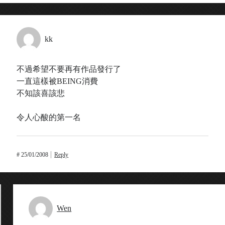
kk
不過希望不要再有作品發行了
一直這樣被BEING消費
不知該喜該悲
令人心酸的第一名
#
25/01/2008
Reply
Wen