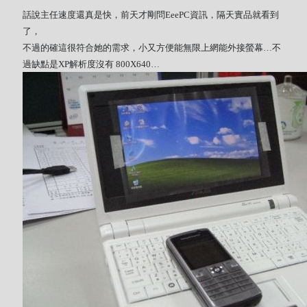
Tool
話說主任速度還真是快，前天才剛問EeePC資訊，隔天實品就看到
了，
Uncategorized
不過的確這很符合她的需求，小又方便能無限上網能外接螢幕…不
ZARD
過缺點是XP解析度沒有 800X640…
Recent Posts
DOCKER 內程式防火牆
SARD UNDERGROUND – 愛は暗闇の中で
辣個傳說的女人出現了!!!
『離れていても』 / AKB48 message song
SONY PS5表示: 我們是賣路由器的。
Live Your Dream – 今、はじめよう | 17LIVE (イチナナ)
乃木坂46 『世界中の隣人よ』
AKB48 Team TP｜2020 愚人節特別企劃(官方youtube)