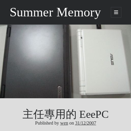
Summer Memory
open
primary
Sidebar
menu
Search
Search
Categories
Being Music
GARNET CROW
Life
Music
NEWS
主任專用的 EeePC
ORICON
Other
Published by
wen
on
31/12/2007
Photo