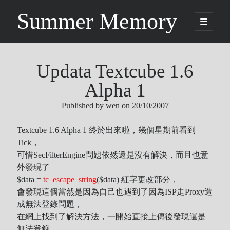
Summer Memory
open
primary
Sidebar
menu
Search
Search
Updata Textcube 1.6
Alpha 1
Categories
Published by
wen
on
20/10/2007
Being Music
Textcube 1.6 Alpha 1 終於出來啦，幾個星期前看到
Tick，
GARNET CROW
可惜SecFilterEngine問題依然還是沒有解決，
而
且也意
Life
外發現了
Music
$data =
tc_escape_string
($data) 紅字更改部分，
NEWS
會發現這個當然是因為自己也遇到了因為ISP走Proxy造
ORICON
成無法登錄問題，
Other
在網上找到了解決方法，一開始直接上傳後發現還是
Photo
無法登錄，