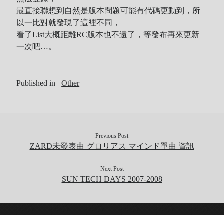
Tool
最直接聯想到自然是版本問題可能有代碼更動到，所
以一比對就發現了這裡不同，
Uncategorized
看了List大概距離RC版本也不遠了，等發布再來更新
ZARD
一次吧…。
Recent Posts
Published in
Other
DOCKER 內程式防火牆
SARD UNDERGROUND – 愛は暗闇の中で
辣個傳說的女人出現了!!!
Previous Post
『離れていても』 / AKB48 message song
ZARD未發表曲 グロリアス マインド單曲 資訊
SONY PS5表示: 我們是賣路由器的。
Live Your Dream – 今、はじめよう | 17LIVE (イチナナ)
Next Post
SUN TECH DAYS 2007-2008
乃木坂46 『世界中の隣人よ』
AKB48 Team TP｜2020 愚人節特別企劃(官方youtube)