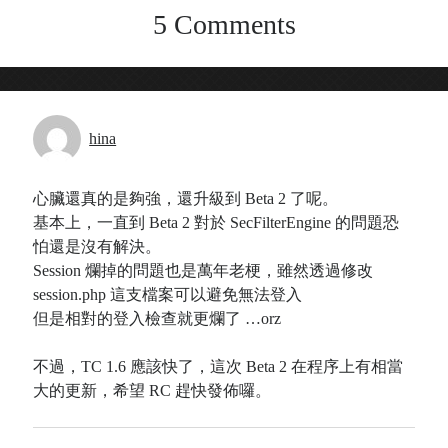
5 Comments
Recent Comments
Wen
on
HINET 神路由
akw28888
on
HINET 神路由
伊
on
BEING 系藝人占卜
hina
Shinoda
on
第53回 輝く！日本レコード大賞 AKB48 受賞
Shiwun
on
ORICON オリコン芸能ニュース APK 無廣告版
心臟還真的是夠強，還升級到 Beta 2 了呢。
tabahiko
on
ORICON オリコン芸能ニュース APK 無廣告
基本上，一直到 Beta 2 對於 SecFilterEngine 的問題恐
版
怕還是沒有解決。
Hina
on
Textcube的Nginx Rewrite
Session 爛掉的問題也是萬年老梗，雖然透過修改
GC Fans
on
ZARD Request Best ～beautiful memory～
session.php 這支檔案可以避免無法登入
ORICON RANK
但是相對的登入檢查就更爛了 …orz
不過，TC 1.6 應該快了，這次 Beta 2 在程序上有相當
大的更新，希望 RC 趕快發佈囉。
Archives
Archives