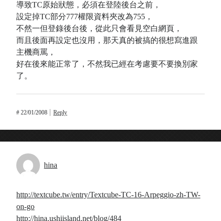
導致TC原始狀態，必須在登陸後台之前，
設定掉TC部分777權限資料夾改為755，
不然一但登錄後台後，從此只會看見空白網頁，
而且後面再設定也沒用，那天真的被搞的很想寫進跟
主機商罵，
好在後來能正常了，不然我已經在考慮要不要換別家
了。
#
22/01/2008
Reply
hina
http://textcube.tw/entry/Textcube-TC-16-Arpeggio-zh-TW-
on-go
http://hina.ushiisland.net/blog/484