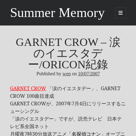
Summer Memory
open
primary
Sidebar
menu
Search
Search
GARNET CROW – 涙
のイエスタデ
Categories
ー/ORICON紀錄
Published by
wen
on
10/07/2007
Being Music
GARNET CROW
GARNET CROW
「涙のイエスタデー」、GARNET
Life
CROW 100曲目達成
Music
GARNET CROWが、2007年7月4日にリリースするニ
NEWS
ューシングル
ORICON
「涙のイエスタデー」ですが、読売テレビ 日本テ
レビ系全国ネット
Other
月曜夜7時30分放送アニメ「
名探偵コナン
」オープニ
Photo