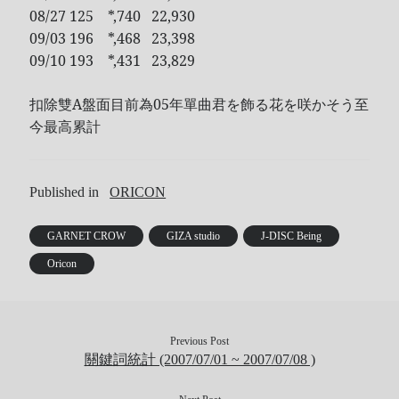
08/27 125 *,740 22,930
Recent Comments
09/03 196 *,468 23,398
09/10 193 *,431 23,829
Wen
on
HINET 神路由
akw28888
on
HINET 神路由
扣除雙A盤面目前為05年單曲君を飾る花を咲かそう至
伊
on
BEING 系藝人占卜
今最高累計
Shinoda
on
第53回 輝く！日本レコード大賞 AKB48 受賞
Shiwun
on
ORICON オリコン芸能ニュース APK 無廣告版
tabahiko
on
ORICON オリコン芸能ニュース APK 無廣告
Published in
ORICON
版
Hina
on
Textcube的Nginx Rewrite
GARNET CROW
GIZA studio
J-DISC Being
GC Fans
on
ZARD Request Best ～beautiful memory～
Oricon
ORICON RANK
Previous Post
Archives
關鍵詞統計 (2007/07/01 ~ 2007/07/08 )
Archives