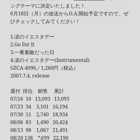
ングテーマに決定いたしました！
Tool
6月18日（月）の放送からO.A.開始予定ですので、ぜ
Uncategorized
ひチェックしてみてください！
ZARD
1.涙のイエスタデー
2.Go For It
Recent Posts
3.一番素敵だった日
4.涙のイエスタデー(Instrumental)
DOCKER 內程式防火牆
GZCA-4096／1,260円（税込）
SARD UNDERGROUND – 愛は暗闇の中で
2007.7.4. release
辣個傳說的女人出現了!!!
『離れていても』 / AKB48 message song
週付 排位 銷售 累計
SONY PS5表示: 我們是賣路由器的。
07/16 10 13,093 13,093
07/23 34 3,101 16,194
Live Your Dream – 今、はじめよう | 17LIVE (イチナナ)
07/30 51 2,740 18,934
乃木坂46 『世界中の隣人よ』
08/06 83 1,490 20,424
AKB48 Team TP｜2020 愚人節特別企劃(官方youtube)
08/13 98 1,067 21,491
08/20 138 *,699 22,190