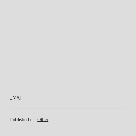
Tool
Uncategorized
ZARD
Recent Posts
DOCKER 內程式防火牆
SARD UNDERGROUND – 愛は暗闇の中で
辣個傳說的女人出現了!!!
『離れていても』 / AKB48 message song
SONY PS5表示: 我們是賣路由器的。
_M#]
Live Your Dream – 今、はじめよう | 17LIVE (イチナナ)
乃木坂46 『世界中の隣人よ』
AKB48 Team TP｜2020 愚人節特別企劃(官方youtube)
Published in
Other