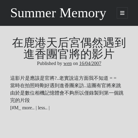
Summer Memory
open
primary
Sidebar
menu
Search
Search
在鹿港天后宮偶然遇到
進香團官將的影片
Categories
Published by
wen
on
16/04/2007
Being Music
這影片是應該是官將?..老實說這方面我不知道 = =
當時在拍照時剛好遇到進香團來訪..這團有官將來跳
GARNET CROW
由於是數位相機記憶體會不夠所以僅錄製到第一個跳
Life
完的片段
Music
[#M_ more.. | less.. |
NEWS
ORICON
Other
Photo