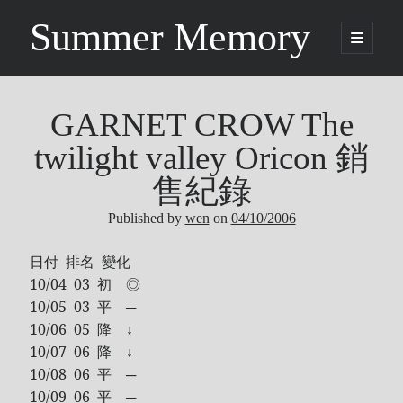
Summer Memory
open
primary
Sidebar
menu
Search
Search
GARNET CROW The
twilight valley Oricon 銷
Categories
售紀錄
Published by
wen
on
04/10/2006
Being Music
GARNET CROW
日付 排名 變化
Life
10/04 03 初 ◎
Music
10/05 03 平 ─
NEWS
10/06 05 降 ↓
ORICON
10/07 06 降 ↓
10/08 06 平 ─
Other
10/09 06 平 ─
Photo