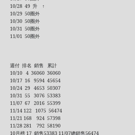
10/28 49 升 ↑
Recent Comments
10/29 50圈外
10/30 50圈外
Wen
on
HINET 神路由
10/31 50圈外
akw28888
on
HINET 神路由
11/01 50圈外
伊
on
BEING 系藝人占卜
Shinoda
on
第53回 輝く！日本レコード大賞 AKB48 受賞
Shiwun
on
ORICON オリコン芸能ニュース APK 無廣告版
tabahiko
on
ORICON オリコン芸能ニュース APK 無廣告
週付 排名 銷售 累計
版
10/10 4 36060 36060
Hina
on
Textcube的Nginx Rewrite
10/17 16 9594 45654
GC Fans
on
ZARD Request Best ～beautiful memory～
10/24 29 4653 50307
ORICON RANK
10/31 55 3076 53383
11/07 67 2016 55399
11/14 122 1075 56474
11/21 168 924 57398
Archives
11/28 281 792 58190
10月榜 17 銷售53383 11/07總銷售56474
Archives