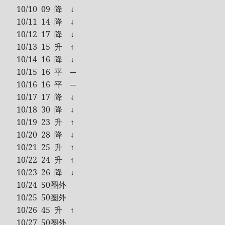
10/10 09 降 ↓
Tool
10/11 14 降 ↓
Uncategorized
10/12 17 降 ↓
ZARD
10/13 15 升 ↑
10/14 16 降 ↓
10/15 16 平 ─
Recent Posts
10/16 16 平 ─
10/17 17 降 ↓
DOCKER 內程式防火牆
10/18 30 降 ↓
SARD UNDERGROUND – 愛は暗闇の中で
10/19 23 升 ↑
辣個傳說的女人出現了!!!
10/20 28 降 ↓
『離れていても』 / AKB48 message song
10/21 25 升 ↑
SONY PS5表示: 我們是賣路由器的。
10/22 24 升 ↑
Live Your Dream – 今、はじめよう | 17LIVE (イチナナ)
10/23 26 降 ↓
10/24 50圈外
乃木坂46 『世界中の隣人よ』
10/25 50圈外
AKB48 Team TP｜2020 愚人節特別企劃(官方youtube)
10/26 45 升 ↑
10/27 50圈外