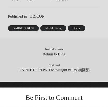
Published in
ORICON
GARNET CROW
J-DISC Being
Oricon
No Older Posts
Return to Blog
Next Post
GARNET CROW The twilight valley 初回盤
Be First to Comment