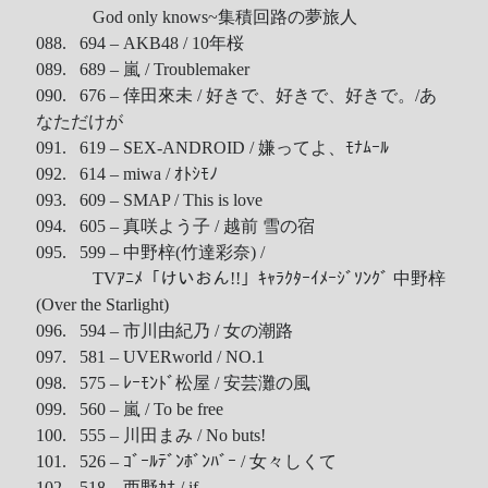
God only knows~集積回路の夢旅人
088. 694 – AKB48 / 10年桜
089. 689 – 嵐 / Troublemaker
090. 676 – 倖田來未 / 好きで、好きで、好きで。/あ
なただけが
091. 619 – SEX-ANDROID / 嫌ってよ、ﾓﾅﾑｰﾙ
092. 614 – miwa / ｵﾄｼﾓﾉ
093. 609 – SMAP / This is love
094. 605 – 真咲よう子 / 越前 雪の宿
095. 599 – 中野梓(竹達彩奈) /
TVｱﾆﾒ「けいおん!!」ｷｬﾗｸﾀｰｲﾒｰｼﾞｿﾝｸﾞ 中野梓
(Over the Starlight)
096. 594 – 市川由紀乃 / 女の潮路
097. 581 – UVERworld / NO.1
098. 575 – ﾚｰﾓﾝﾄﾞ松屋 / 安芸灘の風
099. 560 – 嵐 / To be free
100. 555 – 川田まみ / No buts!
101. 526 – ｺﾞｰﾙﾃﾞﾝﾎﾞﾝﾊﾞｰ / 女々しくて
102. 518 – 西野ｶﾅ / if