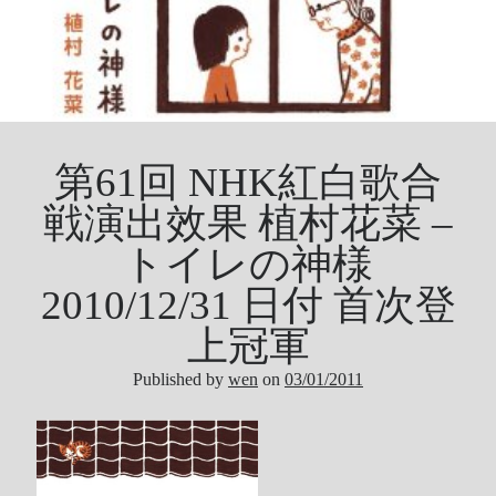
第61回 NHK紅白歌合
戦演出效果 植村花菜 –
トイレの神様
2010/12/31 日付 首次登
上冠軍
Published by
wen
on
03/01/2011