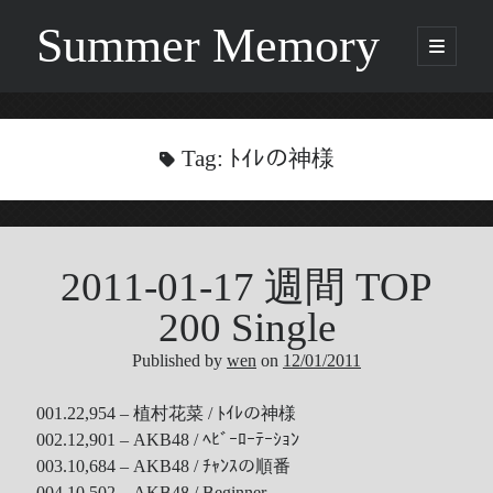
Summer Memory
open
primary
Sidebar
menu
Search
Search
Tag:
ﾄｲﾚの神様
Categories
2011-01-17 週間 TOP
Being Music
GARNET CROW
200 Single
Life
Published by
wen
on
12/01/2011
Music
NEWS
001.22,954 – 植村花菜 / ﾄｲﾚの神様
ORICON
002.12,901 – AKB48 / ﾍﾋﾞｰﾛｰﾃｰｼｮﾝ
Other
003.10,684 – AKB48 / ﾁｬﾝｽの順番
Photo
004.10,502 – AKB48 / Beginner