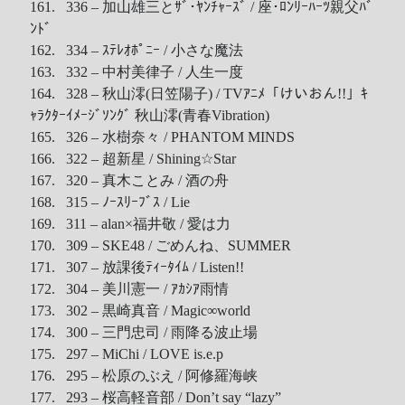
161. 336 – 加山雄三とｻﾞ･ﾔﾝﾁｬｰｽﾞ / 座･ﾛﾝﾘｰﾊｰﾂ親父ﾊﾞ
ﾝﾄﾞ
162. 334 – ｽﾃﾚｵﾎﾟﾆｰ / 小さな魔法
163. 332 – 中村美律子 / 人生一度
164. 328 – 秋山澪(日笠陽子) / TVｱﾆﾒ「けいおん!!」ｷ
ｬﾗｸﾀｰｲﾒｰｼﾞｿﾝｸﾞ 秋山澪(青春Vibration)
165. 326 – 水樹奈々 / PHANTOM MINDS
166. 322 – 超新星 / Shining☆Star
167. 320 – 真木ことみ / 酒の舟
168. 315 – ﾉｰｽﾘｰﾌﾞｽ / Lie
169. 311 – alan×福井敬 / 愛は力
170. 309 – SKE48 / ごめんね、SUMMER
171. 307 – 放課後ﾃｨｰﾀｲﾑ / Listen!!
172. 304 – 美川憲一 / ｱｶｼｱ雨情
173. 302 – 黒崎真音 / Magic∞world
174. 300 – 三門忠司 / 雨降る波止場
175. 297 – MiChi / LOVE is.e.p
176. 295 – 松原のぶえ / 阿修羅海峡
177. 293 – 桜高軽音部 / Don’t say “lazy”