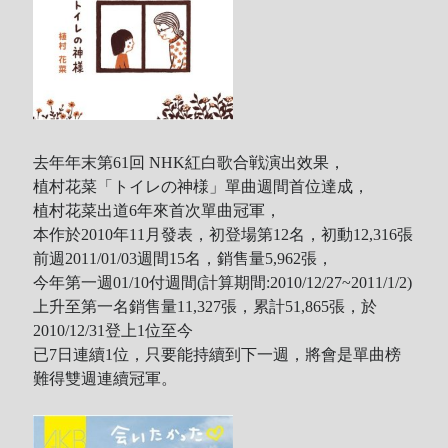
去年年末第61回 NHK紅白歌合戦演出效果，
植村花菜「トイレの神様」單曲週間首位達成，
植村花菜出道6年來首次單曲冠軍，
本作於2010年11月發表，初登場第12名，初動12,316張
前週2011/01/03週間15名，銷售量5,962張，
今年第一週01/10付週間(計算期間:2010/12/27~2011/1/2)
上升至第一名銷售量11,327張，累計51,865張，於
2010/12/31登上1位至今
已7日連續1位，只要能持續到下一週，將會是單曲榜
難得雙週連續冠軍。