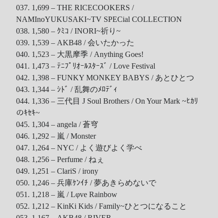
037. 1,699 – THE RICECOOKERS /
NAMInoYUKUSAKI~TV SPECial COLLECTION
038. 1,580 – ｸﾐｺ / INORI~祈り~
039. 1,539 – AKB48 / 会いたかった
040. 1,523 – 大黒摩季 / Anything Goes!
041. 1,473 – ﾃﾆﾌﾟﾘｵｰﾙｽﾀｰｽﾞ / Love Festival
042. 1,398 – FUNKY MONKEY BABYS / あとひとつ
043. 1,344 – ｼﾄﾞ / 乱舞のﾒﾛﾃﾞｨ
044. 1,336 – 三代目 J Soul Brothers / On Your Mark ~ﾋｶﾘ
のｷｾｷ~
045. 1,304 – angela / 蒼穹
046. 1,292 – 嵐 / Monster
047. 1,264 – NYC / よく遊びよく学べ
048. 1,256 – Perfume / ねぇ
049. 1,251 – ClariS / irony
050. 1,246 – 兵庫ｹﾝｲﾁ / 夢あきらめないで
051. 1,218 – 嵐 / Lφve Rainbow
052. 1,212 – KinKi Kids / Family~ひとつになること
053. 1,167 – AKB48 / RIVER