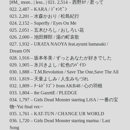
[#M_ more.. | less.. |
021. 2,514 – 西野ｶﾅ / 君って
Recent Comments
022. 2,487 – KARA / ｼﾞｬﾝﾋﾟﾝ
023. 2,201 – 水森かおり / 松島紀行
Wen
on
HINET 神路由
024. 2,152 – Superfly / Eyes On Me
akw28888
on
HINET 神路由
025. 2,051 – 五木ひろし / おしろい花
026. 2,000 – 池田輝郎 / 湯の町哀歌
伊
on
BEING 系藝人占卜
027. 1,932 – URATA NAOYA feat.ayumi hamasaki /
Shinoda
on
第53回 輝く！日本レコード大賞 AKB48 受賞
Dream ON
Shiwun
on
ORICON オリコン芸能ニュース APK 無廣告版
028. 1,916 – 坂本冬美 / ずっとあなたが好きでした
tabahiko
on
ORICON オリコン芸能ニュース APK 無廣告
029. 1,905 – 氷川きよし / 虹色のﾊﾞｲﾖﾝ
版
030. 1,888 – T.M.Revolution / Save The One,Save The All
Hina
on
Textcube的Nginx Rewrite
031. 1,819 – 天童よしみ / 人生みちづれ
GC Fans
on
ZARD Request Best ～beautiful memory～
032. 1,809 – ﾁｰﾑﾄﾞﾗｺﾞﾝ from AKB48 / 心の羽根
ORICON RANK
033. 1,804 – the GazettE / PLEDGE
034. 1,797 – Girls Dead Monster starring LiSA / 一番の宝
物~Yui final ver.~
035. 1,761 – KAT-TUN / CHANGE UR WORLD
Archives
036. 1,720 – Girls Dead Monster starring marina / Last
Song
Archives