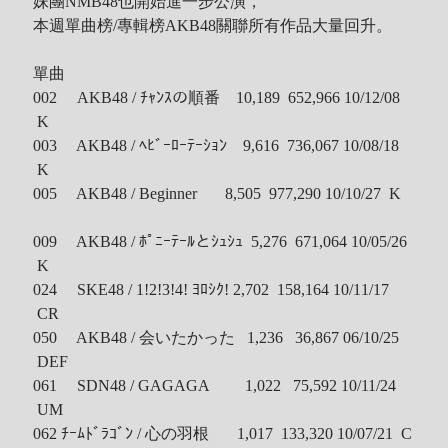
妹團NMB48也開始進一步公演，
本週單曲榜/專輯榜AKB48關聯所有作品大量回升。
單曲
002 AKB48 / ﾁｬﾝｽの順番 10,189 652,966 10/12/08
K
003 AKB48 / ﾍﾋﾞｰﾛｰﾃｰｼｮﾝ 9,616 736,067 10/08/18
K
005 AKB48 / Beginner 8,505 977,290 10/10/27 K
009 AKB48 / ﾎﾟﾆｰﾃｰﾙとｼｭｼｭ 5,276 671,064 10/05/26
K
024 SKE48 / 1!2!3!4! ﾖﾛｼｸ! 2,702 158,164 10/11/17
CR
050 AKB48 / 会いたかった 1,236 36,867 06/10/25
DEF
061 SDN48 / GAGAGA 1,022 75,592 10/11/24
UM
062 ﾁｰﾑﾄﾞﾗｺﾞﾝ / 心の羽根 1,017 133,320 10/07/21 C