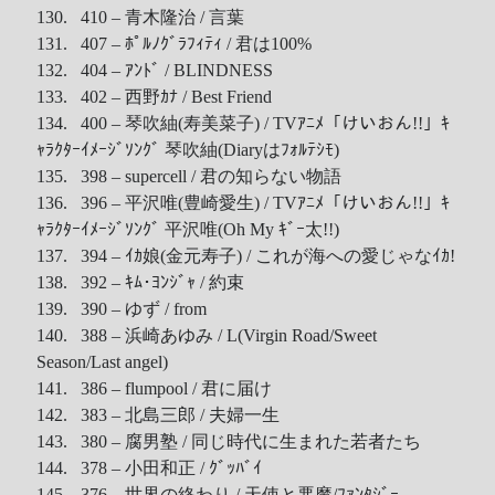
130. 410 – 青木隆治 / 言葉
131. 407 – ﾎﾟﾙﾉｸﾞﾗﾌｨﾃｨ / 君は100%
132. 404 – ｱﾝﾄﾞ / BLINDNESS
133. 402 – 西野ｶﾅ / Best Friend
134. 400 – 琴吹紬(寿美菜子) / TVｱﾆﾒ「けいおん!!」ｷ
ｬﾗｸﾀｰｲﾒｰｼﾞｿﾝｸﾞ 琴吹紬(Diaryはﾌｫﾙﾃｼﾓ)
135. 398 – supercell / 君の知らない物語
136. 396 – 平沢唯(豊崎愛生) / TVｱﾆﾒ「けいおん!!」ｷ
ｬﾗｸﾀｰｲﾒｰｼﾞｿﾝｸﾞ 平沢唯(Oh My ｷﾞｰ太!!)
137. 394 – ｲｶ娘(金元寿子) / これが海への愛じゃなｲｶ!
138. 392 – ｷﾑ･ﾖﾝｼﾞｬ / 約束
139. 390 – ゆず / from
140. 388 – 浜崎あゆみ / L(Virgin Road/Sweet
Season/Last angel)
141. 386 – flumpool / 君に届け
142. 383 – 北島三郎 / 夫婦一生
143. 380 – 腐男塾 / 同じ時代に生まれた若者たち
144. 378 – 小田和正 / ｸﾞｯﾊﾞｲ
145. 376 – 世界の終わり / 天使と悪魔/ﾌｧﾝﾀｼﾞｰ