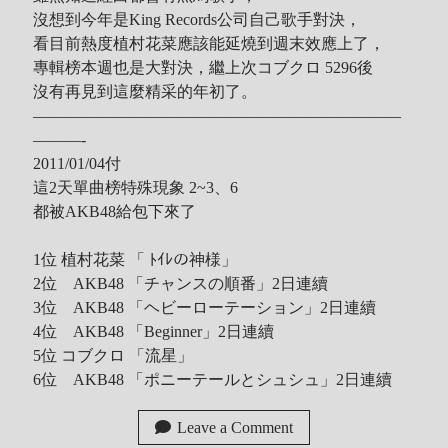
沒想到今年是King Records公司自己歌手對決，
看目前熱度植村花菜應該能延燒到週末效應上了，
專輯榜本週也是大對決，繼上次コブクロ 5296後
沒有再見到這麼精采的年初了。
———————————————————————
———-
2011/01/04付
這2天單曲榜特殊現象 2~3、6
都被AKB48給包下來了
1位 植村花菜 「 ﾄｲﾚの神様」
2位 AKB48 「チャンスの順番」2日連續
3位 AKB48 「ヘビーローテーション」2日連續
4位 AKB48 「Beginner」2日連續
5位 コブクロ 「流星」
6位 AKB48 「ポニーテールとシュシュ」2日連續
Leave a Comment