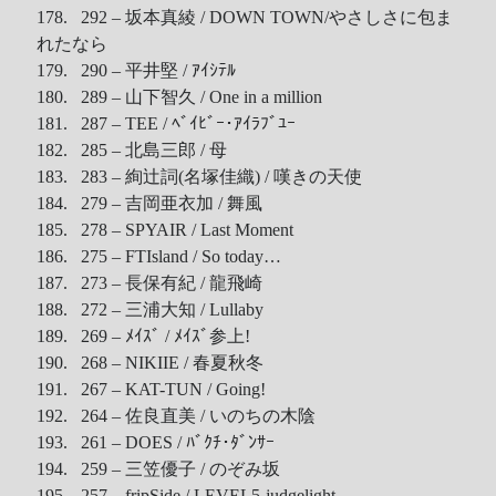
178. 292 – 坂本真綾 / DOWN TOWN/やさしさに包ま
れたなら
179. 290 – 平井堅 / ｱｲｼﾃﾙ
180. 289 – 山下智久 / One in a million
181. 287 – TEE / ﾍﾞｲﾋﾞｰ･ｱｲﾗﾌﾞﾕｰ
182. 285 – 北島三郎 / 母
183. 283 – 絢辻詞(名塚佳織) / 嘆きの天使
184. 279 – 吉岡亜衣加 / 舞風
185. 278 – SPYAIR / Last Moment
186. 275 – FTIsland / So today…
187. 273 – 長保有紀 / 龍飛崎
188. 272 – 三浦大知 / Lullaby
189. 269 – ﾒｲｽﾞ / ﾒｲｽﾞ参上!
190. 268 – NIKIIE / 春夏秋冬
191. 267 – KAT-TUN / Going!
192. 264 – 佐良直美 / いのちの木陰
193. 261 – DOES / ﾊﾞｸﾁ･ﾀﾞﾝｻｰ
194. 259 – 三笠優子 / のぞみ坂
195. 257 – fripSide / LEVEL5-judgelight-