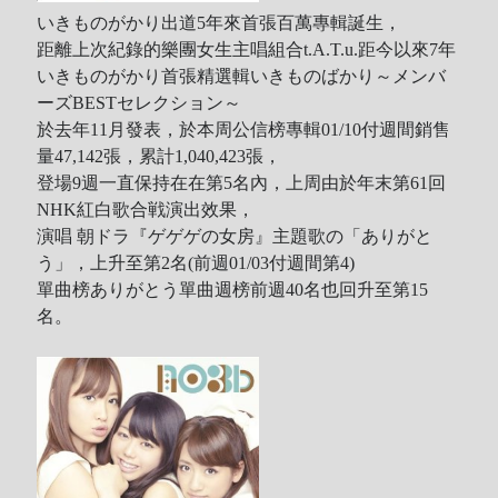
いきものがかり出道5年來首張百萬專輯誕生，
距離上次紀錄的樂團女生主唱組合t.A.T.u.距今以來7年
いきものがかり首張精選輯いきものばかり～メンバ
ーズBESTセレクション～
於去年11月發表，於本周公信榜專輯01/10付週間銷售
量47,142張，累計1,040,423張，
登場9週一直保持在在第5名內，上周由於年末第61回
NHK紅白歌合戦演出效果，
演唱 朝ドラ『ゲゲゲの女房』主題歌の「ありがと
う」，上升至第2名(前週01/03付週間第4)
單曲榜ありがとう單曲週榜前週40名也回升至第15
名。