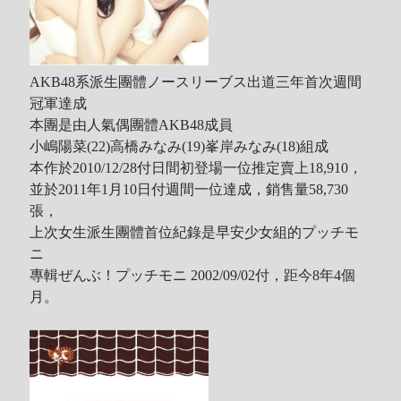
AKB48系派生團體ノースリーブス出道三年首次週間
冠軍達成
本團是由人氣偶團體AKB48成員
小嶋陽菜(22)高橋みなみ(19)峯岸みなみ(18)組成
本作於2010/12/28付日間初登場一位推定賣上18,910，
並於2011年1月10日付週間一位達成，銷售量58,730
張，
上次女生派生團體首位紀錄是早安少女組的プッチモ
ニ
專輯ぜんぶ！プッチモニ 2002/09/02付，距今8年4個
月。