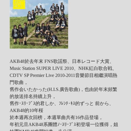
AKB48於去年末 FNS歌謡祭、日本レコード大賞、
Music Station SUPER LIVE 2010、NHK紅白歌合戦、
CDTV SP Premier Live 2010-2011音樂節目相繼演唱熱
門歌曲，
舊作会いたかった(H.I.S.廣告歌曲)，
也由於年末頻繁
的放送排名持續上升，
舊作ｰｽﾘｰﾌﾞｽ的君しか、ﾌﾚﾝﾁ･ｷｽ的ずっと 前から、
AKB48的10年桜
於本週再次回榜，本週單曲共有16作品登場，
年初元旦AKB48系團體ﾉｰｽﾘｰﾌﾞｽ初登場一位獲得，
姐