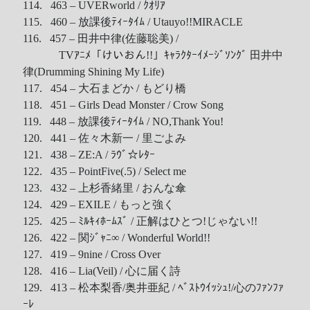
114. 463 – UVERworld / ｸｵﾘｱ
115. 460 – 放課後ﾃｨｰﾀｲﾑ / Utauyo!!MIRACLE
116. 457 – 田井中律(佐藤聡美) /
TVｱﾆﾒ「けいおん!!」ｷｬﾗｸﾀｰｲﾒｰｼﾞｿﾝｸﾞ 田井中
律(Drumming Shining My Life)
117. 454 – 大石まどか / もどり橋
118. 451 – Girls Dead Monster / Crow Song
119. 448 – 放課後ﾃｨｰﾀｲﾑ / NO,Thank You!
120. 441 – 佐々木新一 / 里ごよみ
121. 438 – ZE:A / ﾗｳﾞ☆ﾚﾀｰ
122. 435 – PointFive(.5) / Select me
123. 432 – 上杉香緒里 / おんな傘
124. 429 – EXILE / もっと強く
125. 425 – ﾐﾙｷｨﾎｰﾑｽﾞ / 正解はひとつ!じゃない!!
126. 422 – 関ｼﾞｬﾆ∞ / Wonderful World!!
127. 419 – 9nine / Cross Over
128. 416 – Lia(Veil) / 心に届く詩
129. 413 – 松本梨香/奥井亜紀 / ﾍﾞｽﾄｳｲｯｼｭ!/心のﾌｧﾝﾌｧ
ｰﾚ