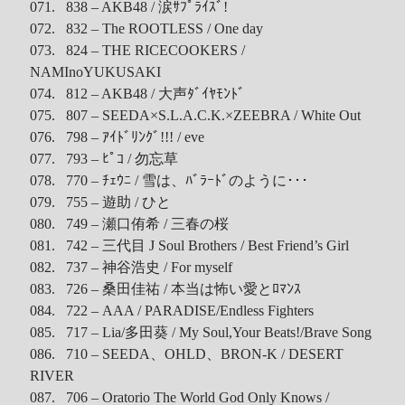
071. 838 – AKB48 / 涙ｻﾌﾟﾗｲｽﾞ!
072. 832 – The ROOTLESS / One day
073. 824 – THE RICECOOKERS /
NAMInoYUKUSAKI
074. 812 – AKB48 / 大声ﾀﾞｲﾔﾓﾝﾄﾞ
075. 807 – SEEDA×S.L.A.C.K.×ZEEBRA / White Out
076. 798 – ｱｲﾄﾞﾘﾝｸﾞ!!! / eve
077. 793 – ﾋﾟｺ / 勿忘草
078. 770 – ﾁｪｳﾆ / 雪は、ﾊﾞﾗｰﾄﾞのように･･･
079. 755 – 遊助 / ひと
080. 749 – 瀬口侑希 / 三春の桜
081. 742 – 三代目 J Soul Brothers / Best Friend’s Girl
082. 737 – 神谷浩史 / For myself
083. 726 – 桑田佳祐 / 本当は怖い愛とﾛﾏﾝｽ
084. 722 – AAA / PARADISE/Endless Fighters
085. 717 – Lia/多田葵 / My Soul,Your Beats!/Brave Song
086. 710 – SEEDA、OHLD、BRON-K / DESERT
RIVER
087. 706 – Oratorio The World God Only Knows /