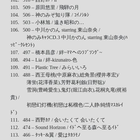
103. 509 – 原田悠里 / 飛騨の月
104. 506 – 神のみぞ知り隊 / ｺｲﾉｼﾙｼ
105. 503 – 小林旭 / 遠き昭和の…
106. 500 – 中川かのん starring 東山奈央 /
神のみｷｬﾗCD.3 中川かのん starring 東山奈央(ﾊ
ｯﾋﾟｰｸﾚｾﾝﾄ)
107. 497 – 橋本昌彦 / 絆~ﾏﾏへのﾗﾌﾞｿﾝｸﾞ~
108. 494 – Lia / 絆-kizunairo-色
109. 491 – Plastic Tree / みらいいろ
110. 488 – 西王母桃(中原麻衣),総角景(櫻井孝宏)/
薄蛍(花澤香菜),芳野葛利劔(日野聡)/
雪洞(豊崎愛生),鬼灯(堀江由衣),花桐丸竜(梶裕
貴) /
初戀幻灯機(初戀は柘榴色/二人静/純情ﾏｽｶﾚｲ
ﾄﾞ)
111. 484 – 西野ｶﾅ / 会いたくて 会いたくて
112. 474 – Sound Horizon / ｲﾄﾞへ至る森へ至るｲﾄﾞ
113. 466 – ﾀｯｷｰ&翼 / 愛はﾀｶﾗﾓﾉ