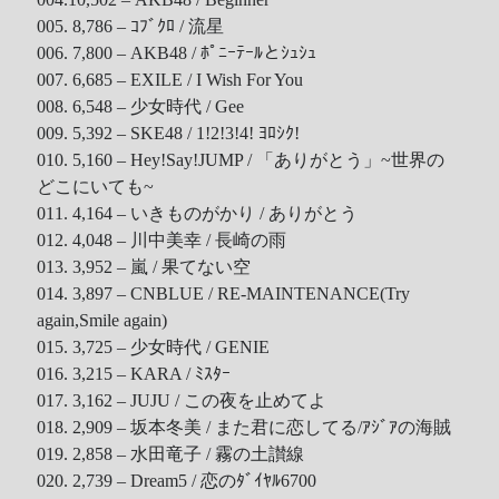
Tool
005. 8,786 – ｺﾌﾞｸﾛ / 流星
006. 7,800 – AKB48 / ﾎﾟﾆｰﾃｰﾙとｼｭｼｭ
Uncategorized
007. 6,685 – EXILE / I Wish For You
ZARD
008. 6,548 – 少女時代 / Gee
009. 5,392 – SKE48 / 1!2!3!4! ﾖﾛｼｸ!
010. 5,160 – Hey!Say!JUMP / 「ありがとう」~世界の
Recent Posts
どこにいても~
011. 4,164 – いきものがかり / ありがとう
DOCKER 內程式防火牆
012. 4,048 – 川中美幸 / 長崎の雨
SARD UNDERGROUND – 愛は暗闇の中で
013. 3,952 – 嵐 / 果てない空
辣個傳說的女人出現了!!!
014. 3,897 – CNBLUE / RE-MAINTENANCE(Try
『離れていても』 / AKB48 message song
again,Smile again)
015. 3,725 – 少女時代 / GENIE
SONY PS5表示: 我們是賣路由器的。
016. 3,215 – KARA / ﾐｽﾀｰ
Live Your Dream – 今、はじめよう | 17LIVE (イチナナ)
017. 3,162 – JUJU / この夜を止めてよ
乃木坂46 『世界中の隣人よ』
018. 2,909 – 坂本冬美 / また君に恋してる/ｱｼﾞｱの海賊
AKB48 Team TP｜2020 愚人節特別企劃(官方youtube)
019. 2,858 – 水田竜子 / 霧の土讃線
020. 2,739 – Dream5 / 恋のﾀﾞｲﾔﾙ6700