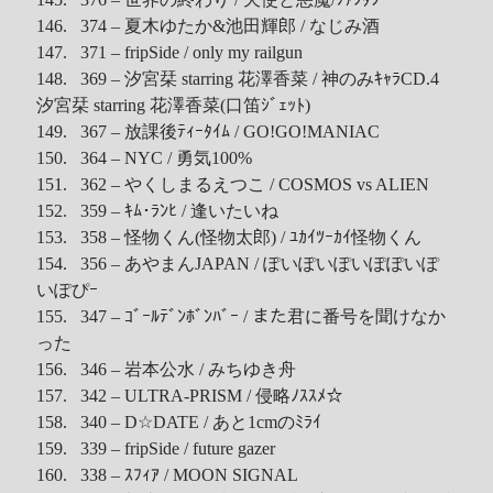
146. 374 – 夏木ゆたか&池田輝郎 / なじみ酒
147. 371 – fripSide / only my railgun
148. 369 – 汐宮栞 starring 花澤香菜 / 神のみｷｬﾗCD.4
汐宮栞 starring 花澤香菜(口笛ｼﾞｪｯﾄ)
149. 367 – 放課後ﾃｨｰﾀｲﾑ / GO!GO!MANIAC
150. 364 – NYC / 勇気100%
151. 362 – やくしまるえつこ / COSMOS vs ALIEN
152. 359 – ｷﾑ･ﾗﾝﾋ / 逢いたいね
153. 358 – 怪物くん(怪物太郎) / ﾕｶｲﾂｰｶｲ怪物くん
154. 356 – あやまんJAPAN / ぽいぽいぽいぽぽいぽ
いぽぴｰ
155. 347 – ｺﾞｰﾙﾃﾞﾝﾎﾞﾝﾊﾞｰ / また君に番号を聞けなか
った
156. 346 – 岩本公水 / みちゆき舟
157. 342 – ULTRA-PRISM / 侵略ﾉｽｽﾒ☆
158. 340 – D☆DATE / あと1cmのﾐﾗｲ
159. 339 – fripSide / future gazer
160. 338 – ｽﾌｨｱ / MOON SIGNAL