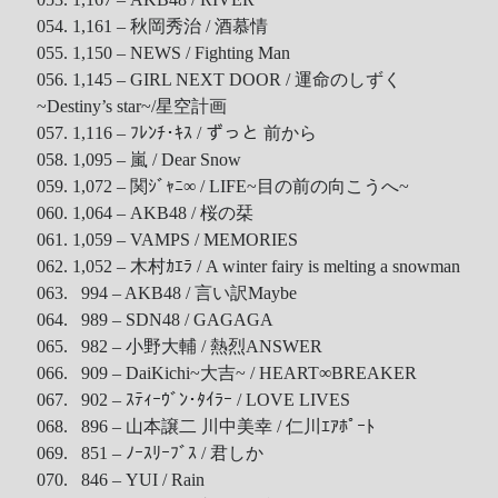
054. 1,161 – 秋岡秀治 / 酒慕情
055. 1,150 – NEWS / Fighting Man
056. 1,145 – GIRL NEXT DOOR / 運命のしずく
~Destiny’s star~/星空計画
057. 1,116 – ﾌﾚﾝﾁ･ｷｽ / ずっと 前から
058. 1,095 – 嵐 / Dear Snow
059. 1,072 – 関ｼﾞｬﾆ∞ / LIFE~目の前の向こうへ~
060. 1,064 – AKB48 / 桜の栞
061. 1,059 – VAMPS / MEMORIES
062. 1,052 – 木村ｶｴﾗ / A winter fairy is melting a snowman
063. 994 – AKB48 / 言い訳Maybe
064. 989 – SDN48 / GAGAGA
065. 982 – 小野大輔 / 熱烈ANSWER
066. 909 – DaiKichi~大吉~ / HEART∞BREAKER
067. 902 – ｽﾃｨｰｳﾞﾝ･ﾀｲﾗｰ / LOVE LIVES
068. 896 – 山本譲二 川中美幸 / 仁川ｴｱﾎﾟｰﾄ
069. 851 – ﾉｰｽﾘｰﾌﾞｽ / 君しか
070. 846 – YUI / Rain