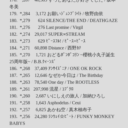
冬美
179. *,284 3,172 お願いｼﾞｭﾝﾌﾞﾗｲﾄ / 牧野由依
180. *,279 624 SILENCE/THE END / DEATHGAZE
181. *,276 276 Last promise / Virgil
182. *,274 29,017 SUPER∞STREAM
183. *,273 629 ﾋﾟｰｽﾌﾙ! / ﾋﾟｰｽ×ﾋﾟｰｽ
184. *,271 60,898 Distance / 西野ｶﾅ
185. *,270 1,721 おどるﾎﾟﾝﾎﾟｺﾘﾝ ~櫻桃小丸子誕生
25周年版~ / B.B.ｸｨｰﾝｽﾞ
186. *,268 37,409 ｱﾝｻｲｽﾞﾆｱ / ONE OK ROCK
187. *,265 12,646 なぜか今日は / The Birthday
188. *,263 78,540 One day / The ROOTLESS
189. *,261 207,998 流星 / ｺﾌﾞｸﾛ
190. *,260 2,687 いにしえの旅人 / 加納ひろし
191. *,258 1,643 Asphodelus / Ceui
192. *,257 6,825 あかね空 / 真木柚布子
193. *,256 24,280 ﾗﾝｳｪｲ☆ﾋﾞｰﾄ / FUNKY MONKEY
BABYS