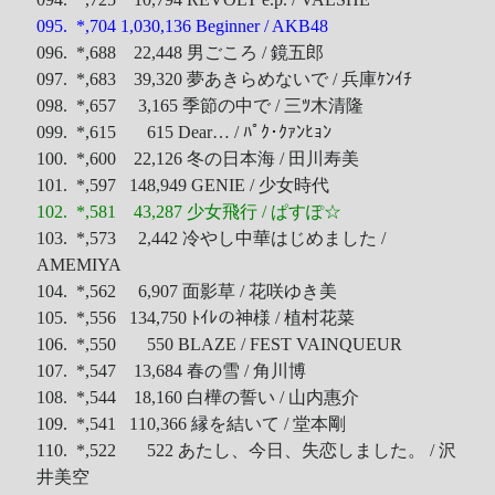
095. *,704 1,030,136 Beginner / AKB48
096. *,688 22,448 男ごころ / 鏡五郎
097. *,683 39,320 夢あきらめないで / 兵庫ｹﾝｲﾁ
098. *,657 3,165 季節の中で / 三ﾂ木清隆
099. *,615 615 Dear… / ﾊﾟｸ･ｸｧﾝﾋｮﾝ
100. *,600 22,126 冬の日本海 / 田川寿美
101. *,597 148,949 GENIE / 少女時代
102. *,581 43,287 少女飛行 / ぱすぽ☆
103. *,573 2,442 冷やし中華はじめました /
AMEMIYA
104. *,562 6,907 面影草 / 花咲ゆき美
105. *,556 134,750 ﾄｲﾚの神様 / 植村花菜
106. *,550 550 BLAZE / FEST VAINQUEUR
107. *,547 13,684 春の雪 / 角川博
108. *,544 18,160 白樺の誓い / 山内惠介
109. *,541 110,366 縁を結いて / 堂本剛
110. *,522 522 あたし、今日、失恋しました。 / 沢
井美空