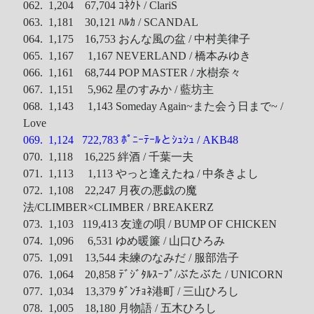
062. 1,204 67,704 ｺﾈｸﾄ / ClariS
063. 1,181 30,121 ﾊﾙｶ / SCANDAL
064. 1,175 16,753 おんな風の盆 / 中村美律子
065. 1,167 1,167 NEVERLAND / 橋本みゆき
066. 1,161 68,744 POP MASTER / 水樹奈々
067. 1,151 5,962 星のすみか / 藍坊主
068. 1,143 1,143 Someday Again~また会う日まで~ /
Love
069. 1,124 722,783 ﾎﾟﾆｰﾃｰﾙとｼｭｼｭ / AKB48
070. 1,118 16,225 絆酒 / 千葉一夫
071. 1,113 1,113 やっと逢えたね / 中条きよし
072. 1,108 22,247 月夜の悪戯の魔
法/CLIMBER×CLIMBER / BREAKERZ
073. 1,103 119,413 友達の唄 / BUMP OF CHICKEN
074. 1,096 6,531 ゆめ暖簾 / 山口ひろみ
075. 1,091 13,544 未練のなみだ / 服部浩子
076. 1,064 20,858 ﾃﾞｼﾞﾀﾙｽｰﾌﾟ/ぶたぶた / UNICORN
077. 1,034 13,379 ﾀﾞﾝﾁｮﾈ港町 / 三山ひろし
078. 1,005 18,180 月物語 / 五木ひろし