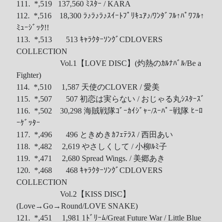
111. *,519 137,560 ﾐｽﾀｰ / KARA
112. *,516 18,300 ﾗ♪ﾗ♪ﾗ♪ｽｲｰﾄﾌﾟﾘｷｭｱ♪/ﾜﾝﾀﾞﾌﾙ↑ﾊﾟﾜﾌﾙ↑
ﾐｭｰｼﾞｯｸ!!
113. *,513 513 ｷｬﾗｸﾀｰｿﾝｸﾞCDLOVERS
COLLECTION
Vol.1【LOVE DISC】(灼熱のｶﾙﾅﾊﾞﾙ/Be a
Fighter)
114. *,510 1,587 天使のCLOVER / 愛美
115. *,507 507 初恋は実らない / おじゃる丸ｼｽﾀｰｽﾞ
116. *,502 30,298 海賊戦隊ｺﾞｰｶｲｼﾞｬｰ/ｽｰﾊﾟｰ戦隊 ﾋｰﾛ
ｰｹﾞｯﾀｰ
117. *,496 496 ときめきｶﾌｪﾃﾗｽ / 西田あい
118. *,482 2,619 やさしくして / 小柳ﾙﾐ子
119. *,471 2,680 Spread Wings. / 美郷あき
120. *,468 468 ｷｬﾗｸﾀｰｿﾝｸﾞCDLOVERS
COLLECTION
Vol.2【KISS DISC】
(Love→Go→Round/LOVE SNAKE)
121. *,451 1,981 1ﾄﾞﾘｰﾑ/Great Future War / Little Blue