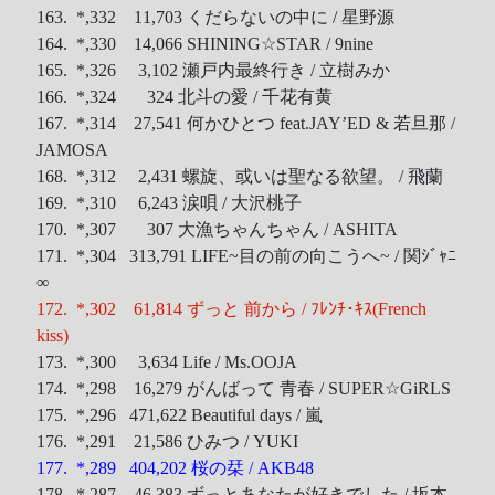
163. *,332 11,703 くだらないの中に / 星野源
164. *,330 14,066 SHINING☆STAR / 9nine
165. *,326 3,102 瀬戸内最終行き / 立樹みか
166. *,324 324 北斗の愛 / 千花有黄
167. *,314 27,541 何かひとつ feat.JAY’ED & 若旦那 /
JAMOSA
168. *,312 2,431 螺旋、或いは聖なる欲望。 / 飛蘭
169. *,310 6,243 涙唄 / 大沢桃子
170. *,307 307 大漁ちゃんちゃん / ASHITA
171. *,304 313,791 LIFE~目の前の向こうへ~ / 関ｼﾞｬﾆ
∞
172. *,302 61,814 ずっと 前から / ﾌﾚﾝﾁ･ｷｽ(French
kiss)
173. *,300 3,634 Life / Ms.OOJA
174. *,298 16,279 がんばって 青春 / SUPER☆GiRLS
175. *,296 471,622 Beautiful days / 嵐
176. *,291 21,586 ひみつ / YUKI
177. *,289 404,202 桜の栞 / AKB48
178. *,287 46,383 ずっとあなたが好きでした / 坂本