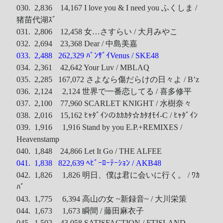
030. 2,836 14,167 I love you & I need you ふくしま /
猪苗代湖ｽﾞ
031. 2,806 12,458 女…さすらい / 大月みやこ
032. 2,694 23,368 Dear / 中島美嘉
033. 2,488 262,329 ﾊﾞﾝｻﾞｲVenus / SKE48
034. 2,361 42,642 Your Luv / MBLAQ
035. 2,285 167,072 さよなら傷だらけの日々よ / B’z
036. 2,124 2,124 世界で一番恋してる / 喜多修平
037. 2,100 77,960 SCARLET KNIGHT / 水樹奈々
038. 2,016 15,162 ﾋｬﾀﾞｲﾝのｶｶｶﾀ☆ｶﾀｵﾓｲ-C / ﾋｬﾀﾞｲﾝ
039. 1,916 1,916 Stand by you E.P.+REMIXES /
Heavenstamp
040. 1,848 24,866 Let It Go / THE ALFEE
041. 1,838 822,639 ﾍﾋﾞｰﾛｰﾃｰｼｮﾝ / AKB48
042. 1,826 1,826 明日、僕は君に会いに行く。 / ﾜｶ
ﾊﾞ
043. 1,775 6,394 高山の女 ~新録音~ / 大川栄策
044. 1,673 1,673 瞬間 / 藤田麻衣子
045. 1,502 43,058 SATISFACTION / FTISLAND