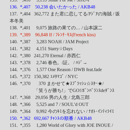
136. *,407 50,238 会いたかった / AKB48
137. *,404 362,772 また君に恋してる/ｱｼﾞｱの海賊 / 坂
本冬美
138. *,401 9,075 旅路の果ての… / 山本譲二
139. *,389 96,848 If / ﾌﾚﾝﾁ･ｷｽ(French kiss)
140. *,387 3,283 NOAH / JAM Project
141. *,382 4,151 Starry☆Days
142. *,380 241,270 Eternal / 赤西仁
143. *,378 2,746 春色。/証。 / ﾊｼﾞ→
144. *,376 1,577 One Reason / DWB feat.fade
145. *,372 150,382 ﾕﾒﾀﾏｺﾞ / NYC
146. *,370 370 まかせて★ｽﾌﾟﾗｯｼｭ☆ｽﾀｰ★/
「笑うが勝ち!」でGO!/ｶﾞﾝﾊﾞﾗﾝｽdeﾀﾞﾝｽ
147. *,368 29,056 男の人生 / 北島三郎
148. *,366 5,525 and 7 / SOUL’d OUT
149. *,364 9,992 今のｷﾐを忘れない / ﾅｵﾄ･ｲﾝﾃｨﾗｲﾐ
150. *,362 692,667 ﾁｬﾝｽの順番 / AKB48
151. *,355 1,280 World of Glory with JOE INOUE /