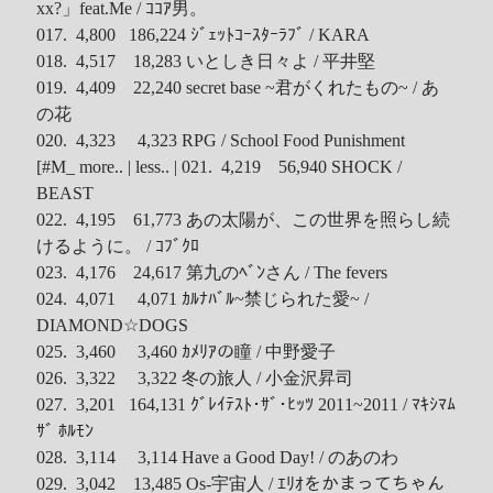
xx?」feat.Me / ｺｺｱ男。
Recent Comments
017. 4,800 186,224 ｼﾞｪｯﾄｺｰｽﾀｰﾗﾌﾞ / KARA
018. 4,517 18,283 いとしき日々よ / 平井堅
Wen
on
HINET 神路由
019. 4,409 22,240 secret base ~君がくれたもの~ / あ
akw28888
on
HINET 神路由
の花
020. 4,323 4,323 RPG / School Food Punishment
伊
on
BEING 系藝人占卜
[#M_ more.. | less.. |
021. 4,219 56,940 SHOCK /
Shinoda
on
第53回 輝く！日本レコード大賞 AKB48 受賞
BEAST
Shiwun
on
ORICON オリコン芸能ニュース APK 無廣告版
022. 4,195 61,773 あの太陽が、この世界を照らし続
tabahiko
on
ORICON オリコン芸能ニュース APK 無廣告
けるように。 / ｺﾌﾞｸﾛ
版
023. 4,176 24,617 第九のﾍﾞﾝさん / The fevers
Hina
on
Textcube的Nginx Rewrite
024. 4,071 4,071 ｶﾙﾅﾊﾞﾙ~禁じられた愛~ /
GC Fans
on
ZARD Request Best ～beautiful memory～
DIAMOND☆DOGS
ORICON RANK
025. 3,460 3,460 ｶﾒﾘｱの瞳 / 中野愛子
026. 3,322 3,322 冬の旅人 / 小金沢昇司
027. 3,201 164,131 ｸﾞﾚｲﾃｽﾄ･ｻﾞ･ﾋｯﾂ 2011~2011 / ﾏｷｼﾏﾑ
ｻﾞ ﾎﾙﾓﾝ
Archives
028. 3,114 3,114 Have a Good Day! / のあのわ
029. 3,042 13,485 Os-宇宙人 / ｴﾘｵをかまってちゃん
Archives