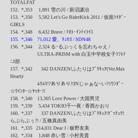
TOTALFAT
152. *,353 1,891 雪の川 / 新沼謙治
153. *,350 5,582 Let’s Go RiderKick 2011 / 仮面ﾗｲﾀﾞｰ
GIRLS
154. *,348 6,432 Brave / ﾅｵﾄ･ｲﾝﾃｨﾗｲﾐ
155. *,346 71,012 愛、ﾁｭｾﾖ / SDN48
156. *,344 2,324 るｰるぶっくを忘れちゃえ /
ULTRA-PRISM with 白玉中学校女子ｿﾌﾄﾃ
ﾆｽ部
157. *,342 342 DANZEN!ふたりはﾌﾟﾘｷｭｱ(Ver.Max
Heart)/
ﾑﾘﾑﾘ!?ありあり!!INじゃぁな~い?!/ﾜﾝﾀﾞｰ
☆ｳｲﾝﾀｰ☆ﾔｯﾀｰ!!
158. *,340 13,305 Love Power / 大国男児
159. *,339 5,434 TOKIO千一夜 / 香西かおり
160. *,337 337 DANZEN!ふたりはﾌﾟﾘｷｭｱ/ｹﾞｯﾁｭｳ!
らぶらぶぅ?! / 五條真由美
161. *,335 214,031 Dear J / 板野友美
162. *,334 1,848 赤い雪 / 小村美貴