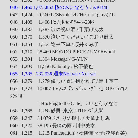
046. 1,460 1,073,852 桜の木になろう / AKB48
047. 1,424 6,560 U(Sisyphus/U/Heart of glass) / U
048. 1,408 1,408 I’z / 少女-ﾛﾘヰﾀ-23区
049. 1,387 1,387 涙の祝い酒 / 千葉げん太
050. 1,370 1,370 泣いてください / こおり健太
051. 1,354 1,354 途中下車 / 桜井くみ子
052. 1,310 58,466 MONDO PIECE / UVERworld
053. 1,304 1,304 Message / G-YUN
054. 1,299 11,556 Naturally / 松下優也
055. 1,285 232,936 週末Not yet / Not yet
056. 1,279 1,279 優しい嘘に抱かれて / 黒川英二
057. 1,273 10,007 TVｱﾆﾒ『ｼｭﾀｲﾝｽﾞ･ｹﾞｰﾄ』OPﾃｰﾏﾏｷｼ
ｼﾝｸﾞﾙ
「Hacking to the Gate」 / いとうかなこ
058. 1,268 1,268 砂男･東京 / THEﾗﾌﾞ人間
059. 1,247 34,079 ふたりの船唄 / 天童よしみ
060. 1,220 38,195 長崎の雨 / 川中美幸
061. 1,215 1,215 Punctuation! / 松隆奈々子(花澤香菜)