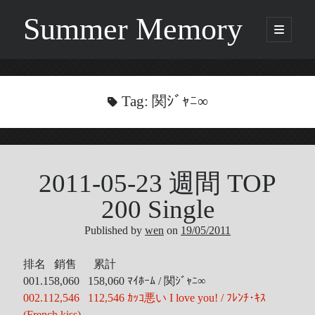
Summer Memory
open
primary
Sidebar
menu
Search
Search
Tag:
関ｼﾞｬﾆ∞
Categories
2011-05-23 週間 TOP
Being Music
GARNET CROW
200 Single
Life
Published by
wen
on
19/05/2011
Music
NEWS
排名 銷售 累計
ORICON
001.158,060 158,060 ﾏｲﾎｰﾑ / 関ｼﾞｬﾆ∞
Other
002.112,546 112,546 ｶｯｺ悪い I love you! / ﾌﾚﾝﾁ･ｷｽ
Photo
(French kiss)