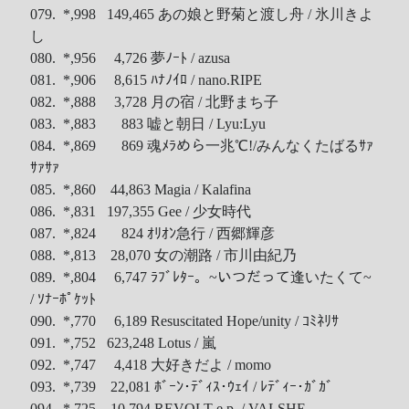
079. *,998 149,465 あの娘と野菊と渡し舟 / 氷川きよ
し
080. *,956 4,726 夢ﾉｰﾄ / azusa
081. *,906 8,615 ﾊﾅﾉｲﾛ / nano.RIPE
082. *,888 3,728 月の宿 / 北野まち子
083. *,883 883 嘘と朝日 / Lyu:Lyu
084. *,869 869 魂ﾒﾗめら一兆℃!/みんなくたばるｻｧ
ｻｧｻｧ
085. *,860 44,863 Magia / Kalafina
086. *,831 197,355 Gee / 少女時代
087. *,824 824 ｵﾘｵﾝ急行 / 西郷輝彦
088. *,813 28,070 女の潮路 / 市川由紀乃
089. *,804 6,747 ﾗﾌﾞﾚﾀｰ。~いつだって逢いたくて~
/ ｿﾅｰﾎﾟｹｯﾄ
090. *,770 6,189 Resuscitated Hope/unity / ｺﾐﾈﾘｻ
091. *,752 623,248 Lotus / 嵐
092. *,747 4,418 大好きだよ / momo
093. *,739 22,081 ﾎﾞｰﾝ･ﾃﾞｨｽ･ｳｪｲ / ﾚﾃﾞｨｰ･ｶﾞｶﾞ
094. *,725 10,794 REVOLT e.p. / VALSHE