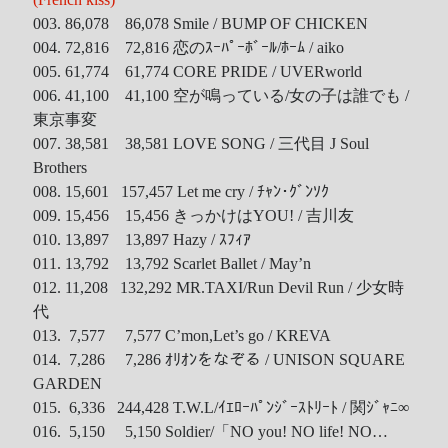
Tool
003. 86,078 86,078 Smile / BUMP OF CHICKEN
004. 72,816 72,816 恋のｽｰﾊﾟｰﾎﾞｰﾙ/ﾎｰﾑ / aiko
Uncategorized
005. 61,774 61,774 CORE PRIDE / UVERworld
ZARD
006. 41,100 41,100 空が鳴っている/女の子は誰でも /
東京事変
007. 38,581 38,581 LOVE SONG / 三代目 J Soul
Recent Posts
Brothers
008. 15,601 157,457 Let me cry / ﾁｬﾝ･ｸﾞﾝｿｸ
DOCKER 內程式防火牆
009. 15,456 15,456 きっかけはYOU! / 吉川友
SARD UNDERGROUND – 愛は暗闇の中で
010. 13,897 13,897 Hazy / ｽﾌｨｱ
辣個傳說的女人出現了!!!
011. 13,792 13,792 Scarlet Ballet / May’n
『離れていても』 / AKB48 message song
012. 11,208 132,292 MR.TAXI/Run Devil Run / 少女時
代
SONY PS5表示: 我們是賣路由器的。
013. 7,577 7,577 C’mon,Let’s go / KREVA
Live Your Dream – 今、はじめよう | 17LIVE (イチナナ)
014. 7,286 7,286 ｵﾘｵﾝをなぞる / UNISON SQUARE
乃木坂46 『世界中の隣人よ』
GARDEN
AKB48 Team TP｜2020 愚人節特別企劃(官方youtube)
015. 6,336 244,428 T.W.L/ｲｴﾛｰﾊﾟﾝｼﾞｰｽﾄﾘｰﾄ / 関ｼﾞｬﾆ∞
016. 5,150 5,150 Soldier/「NO you! NO life! NO…