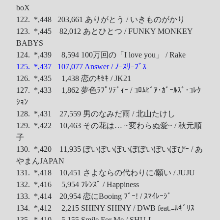
boX
122. *,448 203,661 ありがとう / いきものがかり
123. *,445 82,012 あとひとつ / FUNKY MONKEY
BABYS
124. *,439 8,594 100万回の「I love you」 / Rake
125. *,437 107,077 Answer / ﾉｰｽﾘｰﾌﾞｽ
126. *,435 1,438 恋のｷｾｷ / JK21
127. *,433 1,862 夢色ﾗﾌﾟｿﾃﾞｨｰ / ｺﾛﾑﾋﾞｱ･ｶﾞｰﾙｽﾞ･ｺﾚｸ
ｼｮﾝ
128. *,431 27,559 男のなみだ雨 / 北山たけし
129. *,422 10,463 その花は… ~変わらぬ愛~ / 秋元順
子
130. *,420 11,935 ぽいぽいぽいぽぽいぽいぽぴｰ / あ
やまんJAPAN
131. *,418 10,451 さよならの代わりに/願い / JUJU
132. *,416 5,954 ﾌﾚﾝｽﾞ / Happiness
133. *,414 20,954 恋にBooing ﾌﾞｰ! / ｽﾏｲﾚｰｼﾞ
134. *,412 2,215 SHINY SHINY / DWB feat.ﾆﾙｷﾞﾘｽ
135. *,410 5,155 Smile For Me / SHU-I