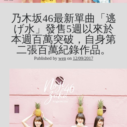
Tool
Uncategorized
乃木坂46最新單曲「逃
ZARD
げ水」發售5週以來於
本週百萬突破，自身第
Recent Posts
二張百萬紀錄作品。
DOCKER 內程式防火牆
Published by
wen
on
12/09/2017
SARD UNDERGROUND – 愛は暗闇の中で
辣個傳說的女人出現了!!!
『離れていても』 / AKB48 message song
SONY PS5表示: 我們是賣路由器的。
Live Your Dream – 今、はじめよう | 17LIVE (イチナナ)
乃木坂46 『世界中の隣人よ』
AKB48 Team TP｜2020 愚人節特別企劃(官方youtube)