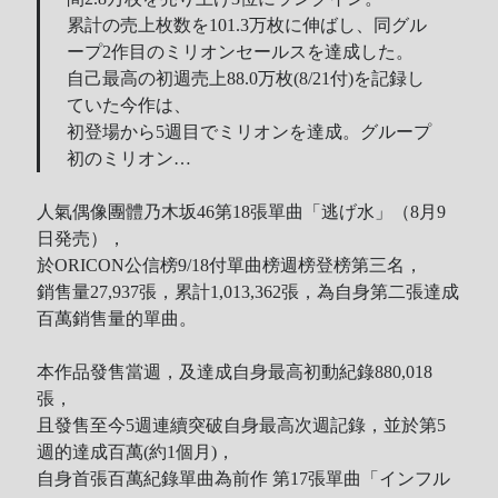
累計の売上枚数を101.3万枚に伸ばし、同グル
ープ2作目のミリオンセールスを達成した。
自己最高の初週売上88.0万枚(8/21付)を記録し
ていた今作は、
初登場から5週目でミリオンを達成。グループ
初のミリオン…
人氣偶像團體乃木坂46第18張單曲「逃げ水」（8月9
日発売），
於ORICON公信榜9/18付單曲榜週榜登榜第三名，
銷售量27,937張，累計1,013,362張，為自身第二張達成
百萬銷售量的單曲。
本作品發售當週，及達成自身最高初動紀錄880,018
張，
且發售至今5週連續突破自身最高次週記錄，並於第5
週的達成百萬(約1個月)，
自身首張百萬紀錄單曲為前作 第17張單曲「インフル