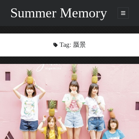
Summer Memory
open
primary
Sidebar
menu
Search
Search
Tag:
蜃景
Categories
Being Music
GARNET CROW
Life
Music
NEWS
ORICON
Other
Photo