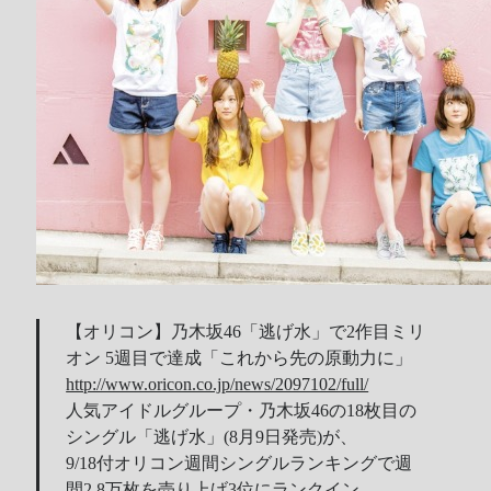
Recent Comments
Wen
on
HINET 神路由
akw28888
on
HINET 神路由
伊
on
BEING 系藝人占卜
Shinoda
on
第53回 輝く！日本レコード大賞 AKB48 受賞
Shiwun
on
ORICON オリコン芸能ニュース APK 無廣告版
tabahiko
on
ORICON オリコン芸能ニュース APK 無廣告
版
Hina
on
Textcube的Nginx Rewrite
GC Fans
on
ZARD Request Best ～beautiful memory～
【オリコン】乃木坂46「逃げ水」で2作目ミリ
ORICON RANK
オン 5週目で達成「これから先の原動力に」
http://www.oricon.co.jp/news/2097102/full/
人気アイドルグループ・乃木坂46の18枚目の
Archives
シングル「逃げ水」(8月9日発売)が、
9/18付オリコン週間シングルランキングで週
間2.8万枚を売り上げ3位にランクイン。
Archives