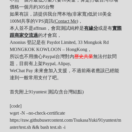
Tool
價格一個月約305台幣
如果有誤，請提供我台灣本地(非家寬)低於10美金
Uncategorized
100M共享的VPS資訊(
Contact Me
)，
ZARD
本人並不是affman，會寫測試純粹是
有緣分
或是有
實際
跟商家交流過
的才會寫，
Anonius 登記是在 Paydot Limited, 33 Mongkok Rd
Recent Posts
MONGKOK KOWLOON – HongKong，
所以也不用擔心Paypal台灣對內
歷史共業
無法付款問
DOCKER 內程式防火牆
題，目前有上架Paypal, Alipay,
SARD UNDERGROUND – 愛は暗闇の中で
WeChat Pay 未來會加入支援，不過前兩者應該已經能
辣個傳說的女人出現了!!!
達到一般常用支付了吧。
『離れていても』 / AKB48 message song
首先附上91yuntest 測試(含台灣結點)
SONY PS5表示: 我們是賣路由器的。
Live Your Dream – 今、はじめよう | 17LIVE (イチナナ)
[code]
乃木坂46 『世界中の隣人よ』
wget -N –no-check-certificate
AKB48 Team TP｜2020 愚人節特別企劃(官方youtube)
https://raw.githubusercontent.com/TsukasaYuki/91yuntest/m
aster/test.sh && bash test.sh -i