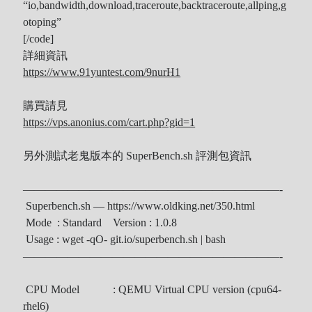
“io,bandwidth,download,traceroute,backtraceroute,allping,g
Recent Comments
otoping”
[/code]
Wen
on
HINET 神路由
詳細資訊
akw28888
on
HINET 神路由
https://www.91yuntest.com/9nurH1
伊
on
BEING 系藝人占卜
購買請見
Shinoda
on
第53回 輝く！日本レコード大賞 AKB48 受賞
https://vps.anonius.com/cart.php?gid=1
Shiwun
on
ORICON オリコン芸能ニュース APK 無廣告版
tabahiko
on
ORICON オリコン芸能ニュース APK 無廣告
另外測試老鬼版本的 SuperBench.sh 評測包資訊
版
Hina
on
Textcube的Nginx Rewrite
———————————————————————-
GC Fans
on
ZARD Request Best ～beautiful memory～
Superbench.sh — https://www.oldking.net/350.html
ORICON RANK
Mode : Standard Version : 1.0.8
Usage : wget -qO- git.io/superbench.sh | bash
———————————————————————-
Archives
CPU Model : QEMU Virtual CPU version (cpu64-
rhel6)
Archives