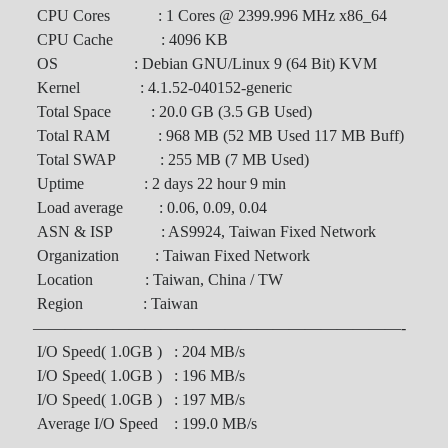
CPU Cores : 1 Cores @ 2399.996 MHz x86_64
CPU Cache : 4096 KB
OS : Debian GNU/Linux 9 (64 Bit) KVM
Kernel : 4.1.52-040152-generic
Total Space : 20.0 GB (3.5 GB Used)
Total RAM : 968 MB (52 MB Used 117 MB Buff)
Total SWAP : 255 MB (7 MB Used)
Uptime : 2 days 22 hour 9 min
Load average : 0.06, 0.09, 0.04
ASN & ISP : AS9924, Taiwan Fixed Network
Organization : Taiwan Fixed Network
Location : Taiwan, China / TW
Region : Taiwan
———————————————————————-
I/O Speed( 1.0GB ) : 204 MB/s
I/O Speed( 1.0GB ) : 196 MB/s
I/O Speed( 1.0GB ) : 197 MB/s
Average I/O Speed : 199.0 MB/s
———————————————————————-