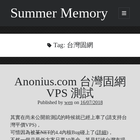
Summer Memory
open
primary
Sidebar
menu
Search
Search
Tag:
台灣固網
Categories
Anonius.com 台灣固網
Being Music
GARNET CROW
VPS 測試
Life
Published by
wen
on
16/07/2018
Music
NEWS
其實在尚未公開前測試的時候就已經上車了(請支持台
ORICON
灣平價VPS)，
Other
可惜因為被
某NET
的4.4內核Bug碰上了(
詳細
)，
Photo
不然一個月最低方案只要10美金，算是打破台灣市場