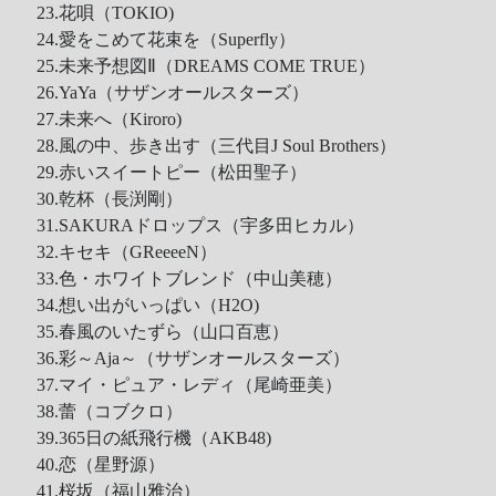
23.花唄（TOKIO)
24.愛をこめて花束を（Superfly）
25.未来予想図Ⅱ（DREAMS COME TRUE）
26.YaYa（サザンオールスターズ）
27.未来へ（Kiroro)
28.風の中、歩き出す（三代目J Soul Brothers）
29.赤いスイートピー（松田聖子）
30.乾杯（長渕剛）
31.SAKURAドロップス（宇多田ヒカル）
32.キセキ（GReeeeN）
33.色・ホワイトブレンド（中山美穂）
34.想い出がいっぱい（H2O)
35.春風のいたずら（山口百恵）
36.彩～Aja～（サザンオールスターズ）
37.マイ・ピュア・レディ（尾崎亜美）
38.蕾（コブクロ）
39.365日の紙飛行機（AKB48)
40.恋（星野源）
41.桜坂（福山雅治）