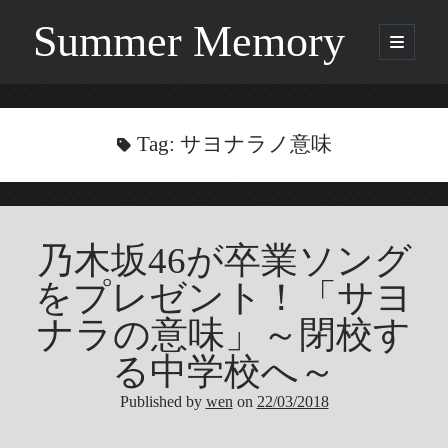
Summer Memory
open
primary
Sidebar
menu
Search
Search
Tag:
サヨナラノ意味
Categories
乃木坂46が卒業ソング
Being Music
GARNET CROW
をプレゼント！「サヨ
Life
ナラの意味」～閉校す
Music
る中学校へ～
NEWS
ORICON
Published by
wen
on
22/03/2018
Other
Photo