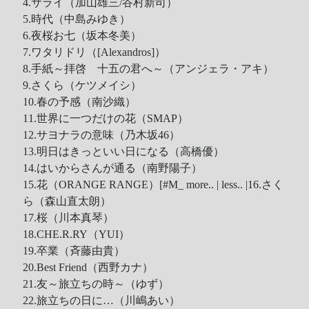
4.サライ（加山雄三/谷村新司）
5.時代（中島みゆき）
6.夜桜お七（坂本冬美）
7.ワタリドリ（[Alexandros]）
8.手紙～拝啓 十五の君へ～（アンジェラ・アキ）
9.さくら（ケツメイシ）
10.春の予感（南沙織）
11.世界に一つだけの花（SMAP）
12.サヨナラの意味（乃木坂46）
13.明日はきっといい日になる（高橋優）
14.はいからさんが通る（南野陽子）
15.花（ORANGE RANGE）[#M_ more.. | less.. |16.さく
ら（森山直太朗）
17.桜（川本真琴）
18.CHE.R.RY（YUI）
19.卒業（斉藤由貴）
20.Best Friend（西野カナ）
21.友～旅立ちの時～（ゆず）
22.旅立ちの日に…（川嶋あい）