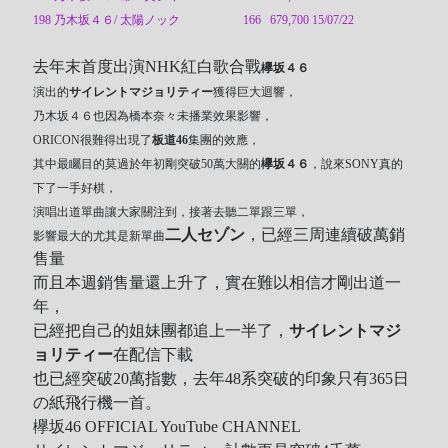
198
乃木坂４６
/
太陽ノック
166 679,700 15/07/22
去年末首度出演
NHK紅白歌合戰
欅坂４６
演出的
サイレントマジョリティー
獲得巨大迴響，
乃木坂４６也因為橋本奈々未播業效果影響，
ORICON很難得出現了
板道46
集團的效應，
其中最矚目的莫過於年初剛突破50萬大關的
欅坂４６
，說來SONY真的
下了一手好棋，
演唱出道單曲讓大家關注到，接著去聽二單跟三單，
二人セゾン
，已經三周連續破萬銷
影響最大的尤其是新單曲
售量
而且本週銷售量還上升了，實在難以相信才剛出道一
年，
已經把自己的姐妹團都追上一半了，
サイレントマジ
ョリティー
在配信下載
也已經突破20萬指數，去年48系突破的印象只有
365日
の紙飛行機一首。
欅坂46 OFFICIAL YouTube CHANNEL