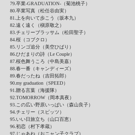
79.卒業-GRADUATION-（菊池桃子）
80.卒業写真（松任谷由実）
81.上を向いて歩こう（坂本九）
82.遠く遠く（槇原敬之）
83.チェリーブラッサム（松田聖子）
84.桜（コブクロ）
85.リンゴ追分（美空ひばり）
86.ひだまりの詩（Le Couple）
87.桜色舞うころ（中島美嘉）
88.春一番（キャンディーズ）
89.春だったね（吉田拓郎）
90.my graduation（SPEED）
91.贈る言葉（海援隊）
92.TOMORROW（岡本真夜）
93.この広い野原いっぱい（森山良子）
94.チェリー（スピッツ）
95.いい日旅立ち（山口百恵）
96.初恋（村下孝蔵）
97.じゃあね（おニャン子クラブ）