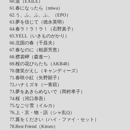
60.道（EXILE）
61.春になったら（miwa）
62.う、ふ、ふ、ふ、（EPO）
63.夢を信じて（徳永英明）
64.春ラ！ラ！ラ！（石野真子）
65.YELL（いきものがかり）
66.北国の春（千昌夫）
67.春なのに（柏原芳恵）
68.襟裳岬（森進一）
69.桜の花びらたち（AKB48）
70.微笑がえし（キャンディーズ）
71.春咲小紅（矢野顕子）
72.ハナミズキ（一青窈）
73.夢をあきらめないで（岡村孝子）
74.桜（河口恭吾）
75.なごり雪（イルカ）
76.上・京・物・語（シャ乱Q）
77.翼をください（ハイ・ファイ・セット）
78.Best Friend（Kiroro）