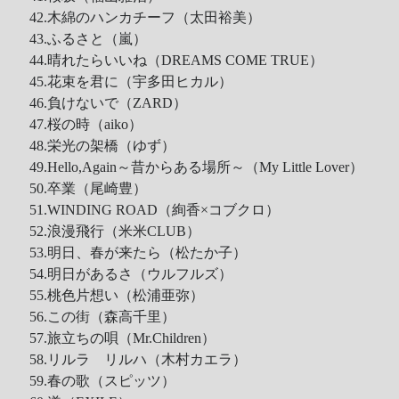
42.木綿のハンカチーフ（太田裕美）
43.ふるさと（嵐）
44.晴れたらいいね（DREAMS COME TRUE）
45.花束を君に（宇多田ヒカル）
46.負けないで（ZARD）
47.桜の時（aiko）
48.栄光の架橋（ゆず）
49.Hello,Again～昔からある場所～（My Little Lover）
50.卒業（尾崎豊）
51.WINDING ROAD（絢香×コブクロ）
52.浪漫飛行（米米CLUB）
53.明日、春が来たら（松たか子）
54.明日があるさ（ウルフルズ）
55.桃色片想い（松浦亜弥）
56.この街（森高千里）
57.旅立ちの唄（Mr.Children）
58.リルラ リルハ（木村カエラ）
59.春の歌（スピッツ）