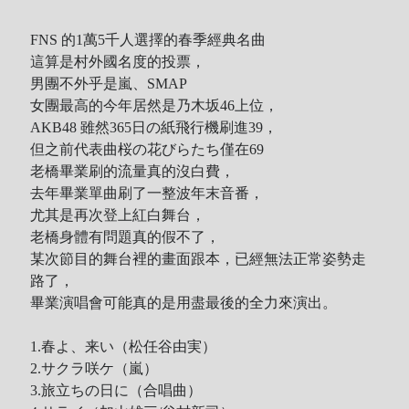
FNS 的1萬5千人選擇的春季經典名曲
這算是村外國名度的投票，
男團不外乎是嵐、SMAP
女團最高的今年居然是乃木坂46上位，
AKB48 雖然365日の紙飛行機刷進39，
但之前代表曲桜の花びらたち僅在69
老橋畢業刷的流量真的沒白費，
去年畢業單曲刷了一整波年末音番，
尤其是再次登上紅白舞台，
老橋身體有問題真的假不了，
某次節目的舞台裡的畫面跟本，已經無法正常姿勢走
路了，
畢業演唱會可能真的是用盡最後的全力來演出。
1.春よ、来い（松任谷由実）
2.サクラ咲ケ（嵐）
3.旅立ちの日に（合唱曲）