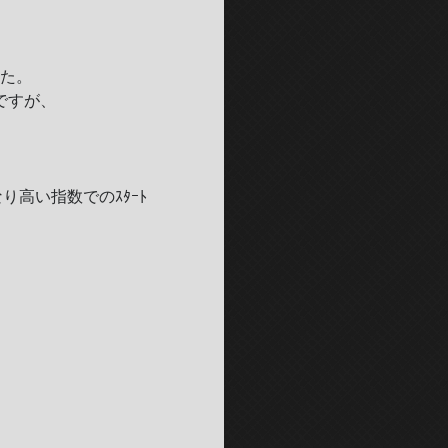
した。
ですが、
なり高い指数でのｽﾀｰﾄ
。