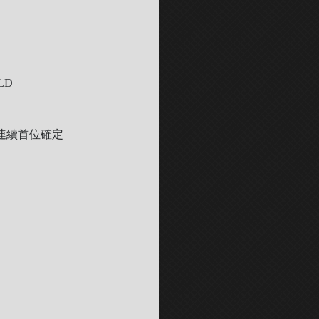
LD
4週目連續首位確定