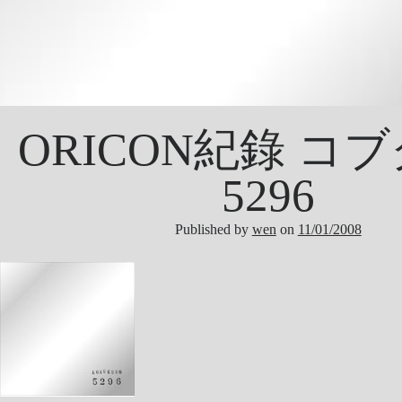
ORICON紀錄 コブ
5296
Published by
wen
on
11/01/2008