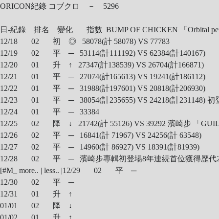
ORICON紀錄 コブクロ － 5296
日-紀錄 排名 變化 指數 BUMP OF CHICKEN 「Orbital per
12/18 02 初 ◎ 58078(計 58078) VS 77783
12/19 02 平 ─ 53114(計111192) VS 62384(計140167)
12/20 01 升 ↑ 27347(計138539) VS 26704(計166871)
12/21 01 平 ─ 27074(計165613) VS 19241(計186112)
12/22 01 平 ─ 31988(計197601) VS 20818(計206930)
12/23 01 平 ─ 38054(計235655) VS 24218(計231148
12/24 01 平 ─ 33384
12/25 02 降 ↓ 21742(計 55126) VS 39292 濱崎步 「GUI
12/26 02 平 ─ 16841(計 71967) VS 24256(計 63548)
12/27 02 平 ─ 14960(計 86927) VS 18391(計81939)
12/28 02 平 ─ 濱崎步專輯初登場8年連続首位獲得歴代
[#M_ more.. | less.. |
12/29 02 平 ─
12/30 02 平 ─
12/31 01 升 ↑
01/01 02 降 ↓
01/02 01 升 ↑