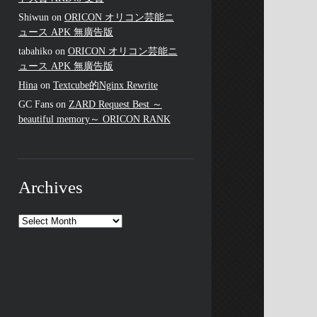
Shiwun
on
ORICON オリコン芸能ニ
ュース APK 無廣告版
tabahiko
on
ORICON オリコン芸能ニ
ュース APK 無廣告版
Hina
on
Textcube的Nginx Rewrite
GC Fans
on
ZARD Request Best ～
beautiful memory～ ORICON RANK
Archives
Archives