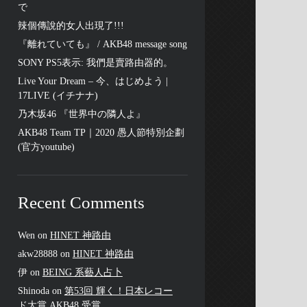
で
辣個傳說的女人出現了!!!
『離れていても』 / AKB48 message song
SONY PS5表示: 我們是賣路由器的。
Live Your Dream – 今、はじめよう |
17LIVE (イチナナ)
乃木坂46 『世界中の隣人よ』
AKB48 Team TP｜2020 愚人節特別企劃
(官方youtube)
Recent Comments
Wen
on
HINET 神路由
akw28888
on
HINET 神路由
伊
on
BEING 系藝人占卜
Shinoda
on
第53回 輝く！日本レコー
ド大賞 AKB48 受賞