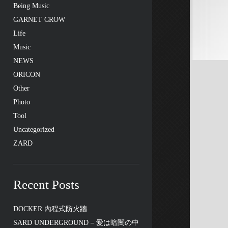
Being Music
GARNET CROW
Life
Music
NEWS
ORICON
Other
Photo
Tool
Uncategorized
ZARD
Recent Posts
DOCKER 內程式防火牆
SARD UNDERGROUND – 愛は暗闇の中