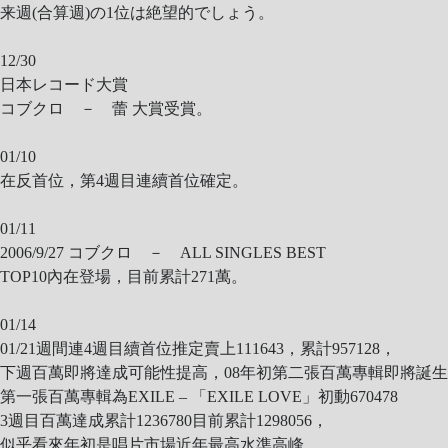
来週(合算週)の1位は絶望的でしょう。
12/30
日本レコード大賞
コブクロ － 蕾 大賞受賞。
01/10
在反首位，第4週目連續首位確定。
01/11
2006/9/27 コブクロ － ALL SINGLES BEST
TOP10內在登場，目前累計271萬。
01/14
01/21週間連4週目續首位推定賣上111643，累計957128，
下週百萬即將達成可能性提高，08年初第二張百萬專輯即將誕
第一張百萬專輯為EXILE – 「EXILE LOVE」初動670478
3週目百萬達成累計1236780目前累計1298056，
似乎看來年初是唱片市場近年最高水準高峰，