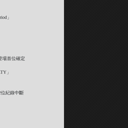
iod」
) 初登場首位確定
LTY」
2位紀錄中斷