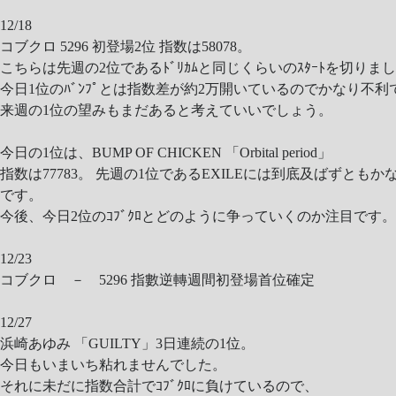
12/18
コブクロ 5296 初登場2位 指数は58078。
こちらは先週の2位であるﾄﾞﾘｶﾑと同じくらいのｽﾀｰﾄを切りま
今日1位のﾊﾞﾝﾌﾟとは指数差が約2万開いているのでかなり不利
来週の1位の望みもまだあると考えていいでしょう。
今日の1位は、BUMP OF CHICKEN 「Orbital period」
指数は77783。 先週の1位であるEXILEには到底及ばずともか
です。
今後、今日2位のｺﾌﾞｸﾛとどのように争っていくのか注目です
12/23
コブクロ － 5296 指數逆轉週間初登場首位確定
12/27
浜崎あゆみ 「GUILTY」3日連続の1位。
今日もいまいち粘れませんでした。
それに未だに指数合計でｺﾌﾞｸﾛに負けているので、