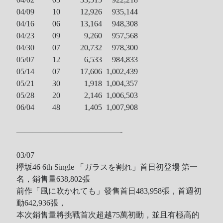
04/09 10
12,926
935,144
04/16 06
13,164
948,308
04/23 09
9,260
957,568
04/30 07
20,732 978,300
05/07 12
6,533 984,833
05/14 07
17,606 1,002,439
05/21 30
1,918 1,004,357
05/28 20
2,146
1,006,503
06/04 48
1,405 1,007,908
—————————————-
03/07
欅坂46 6th Single 「ガラスを割れ」首日初登場 第一
名，銷售量
638,802
張
前作「風に吹かれても」發售首日483,958張，首週初
動642,936張，
本次銷售量將挑戰首次超越75萬初動，並且有極高的