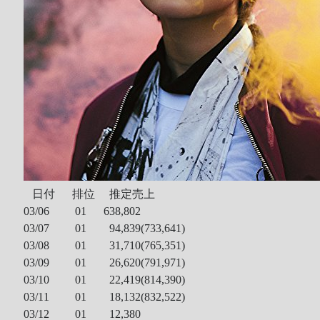
Recent Comments
Wen
on
HINET 神路由
akw28888
on
HINET 神路由
伊
on
BEING 系藝人占卜
Shinoda
on
第53回 輝く！日本レコード大賞 AKB48 受賞
Shiwun
on
ORICON オリコン芸能ニュース APK 無廣告版
tabahiko
on
ORICON オリコン芸能ニュース APK 無廣告
版
Hina
on
Textcube的Nginx Rewrite
日付 排位 推定売上
GC Fans
on
ZARD Request Best ～beautiful memory～
03/06 01 638,802
ORICON RANK
03/07 01 94,839(733,641)
03/08 01 31,710(765,351)
03/09 01 26,620(791,971)
03/10 01 22,419(814,390
)
Archives
03/11 01 18,132(832,522
)
03/12 01 12,380
Archives