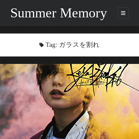
Summer Memory
open
primary
Sidebar
menu
Search
Search
Tag:
ガラスを割れ
Categories
Being Music
GARNET CROW
Life
Music
NEWS
ORICON
Other
Photo