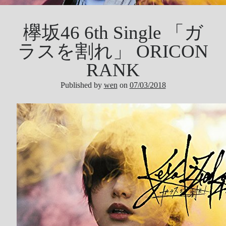
Tool
Uncategorized
欅坂46 6th Single 「ガ
ZARD
ラスを割れ」 ORICON
RANK
Recent Posts
Published by
wen
on
07/03/2018
DOCKER 內程式防火牆
SARD UNDERGROUND – 愛は暗闇の中で
辣個傳說的女人出現了!!!
『離れていても』 / AKB48 message song
SONY PS5表示: 我們是賣路由器的。
Live Your Dream – 今、はじめよう | 17LIVE (イチナナ)
乃木坂46 『世界中の隣人よ』
AKB48 Team TP｜2020 愚人節特別企劃(官方youtube)