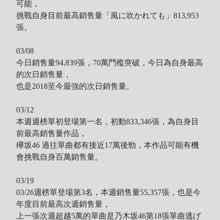
可能，
挑戰自身目前最高銷售量
「風に吹かれても」
813,953
張。
03/08
今日銷售量94,839
張，70萬門檻突破，今日為自身最高
的次日銷售量，
也是2018至今最強的次日銷售量
。
03/12
本週週榜單初登場第一名，初動833,346張，為自身目
前最高銷售量作品，
欅坂46 過往單曲都有接近17萬後勁，本作品可能有機
會挑戰自身百萬銷售量。
03/19
03/26週榜單登場第3名，本週銷售量55,357張，也是今
年度目前最高次週銷售量，
上一張次週超越5萬的單曲是乃木坂46第18張單曲逃げ