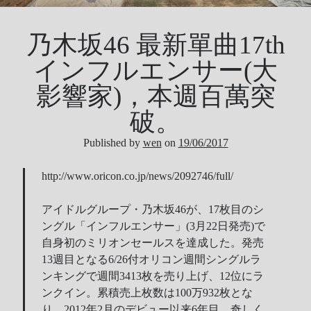
Tool
Uncategorized
乃木坂46 最新單曲17th
ZARD
インフルエンサー(大
影響家)，本週百萬突
Recent Posts
破。
DOCKER 內程式防火牆
Published by
wen
on
19/06/2017
SARD UNDERGROUND – 愛は暗闇の中で
http://www.oricon.co.jp/news/2092746/full/
辣個傳說的女人出現了!!!
『離れていても』 / AKB48 message song
アイドルグループ・乃木坂46が、17枚目のシ
SONY PS5表示: 我們是賣路由器的。
ングル「インフルエンサー」(3月22日発売)で
Live Your Dream – 今、はじめよう | 17LIVE (イチナナ)
自身初のミリオンセールスを達成した。発売
乃木坂46 『世界中の隣人よ』
13週目となる6/26付オリコン週間シングルラ
AKB48 Team TP｜2020 愚人節特別企劃(官方youtube)
ンキングで週間3413枚を売り上げ、12位にラ
ンクイン。累積売上枚数は100万932枚とな
り、2012年2月のデビュー以来6年目、奇しく