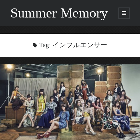
Summer Memory
open
primary
Sidebar
menu
Search
Search
Tag:
インフルエンサー
Categories
Being Music
GARNET CROW
Life
Music
NEWS
ORICON
Other
Photo