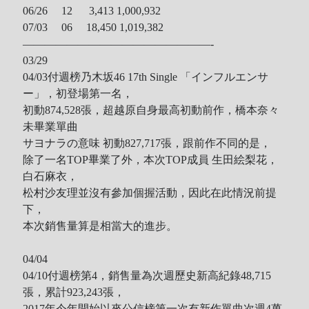
06/26 12
3,413 1,000,932
07/03 06
18,450 1,019,382
—————————————————-
03/29
04/03
付
週
榜
乃木坂46 17th Single 「インフルエンサ
ー」，初登場第一名，
初動
874,528張，
超越原自身最高初動前作，橋本奈々
未畢業單曲
サヨナラの意味 初動827,717
張，跟前作不同的是，
除了一名TOP畢業了外，本次TOP成員
生田絵梨花
，
白石麻衣
，
松村沙友理並沒有參加個握活動，因此在此情況前提
下，
本次銷售量算是相當大的進步。
04/04
04/10
付
週
榜第4，銷售量為次週歷史新高紀錄
48,715
張，累計
923,243
張，
2017年今年開始以來公信榜第一次有新作單曲次週4萬