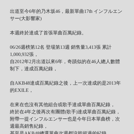
出道至今6年的乃木坂46，最新單曲17th インフルエン
サー(大影響家)
本週終於達成了首張單曲百萬紀錄。
06/26週榜第12名 登場第13週 銷售量3,413張 累計
1,000,932張，
自2012年2月出道以來6年，奇蹟似的在46人總人數體
制下，達成百萬紀錄，
自AKB48達成百萬紀錄之後，上一次達成的是2013年
的EXILE，
在來在也沒有其他組合或歌手達成單曲百萬紀錄，
終於在4年之後再次有團體(歌手)達成單曲百萬紀錄，
附帶一提インフルエンサー也是今年日本單曲榜，次
週最高銷售紀錄，
甚至是AKB48總選單曲次週都沒能超過的紀錄。